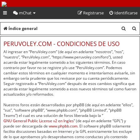
PeruVoley.com
mChat
Registrarse
Identificarse
B
B
Índice general
u
u
PERUVOLEY.COM - CONDICIONES DE USO
s
s
Al ingresar en “PeruVoley.com” (de aquí en adelante “nosotros”, “nos”,
c
c
“nuestro”, “PeruVoley.com”, “https://www.peruvoley.com/foro”), usted
acuerda estar legalmente sometido a los siguientes términos. En caso
a
a
contrario por favor no se registre y/o use “PeruVoley.com”. Podemos
cambiar estos términos en cualquier momento e intentaríamos avisarle, sin
r
r
embargo sería prudente que los revisase por su cuenta periódicamente.
Seguir registrado a “PeruVoley.com” después de esos cambios significa que
acuerda estar legalmente sometido a esos nuevos términos tal como fueron
actualizados y/o reformados.
Nuestros foros están desarrollados por phpBB (de aquí en adelante “ellos”,
“sus”, “software phpBB”, “www.phpbb.com”, “phpBB Limited”, “phpBB
Teams”) el cual es una solución de foros liberada bajo la “
GNU General Public License v2 en Ingles
” (de aquí en adelante “GPL”) y
puede ser descargada de
www.phpbb.com
. El software phpBB solamente
facilita discusiones basadas en Internet y la GPL estrictamente los excluye
de lo que aprobamos y/o desaprobamos como conductas y/o contenido