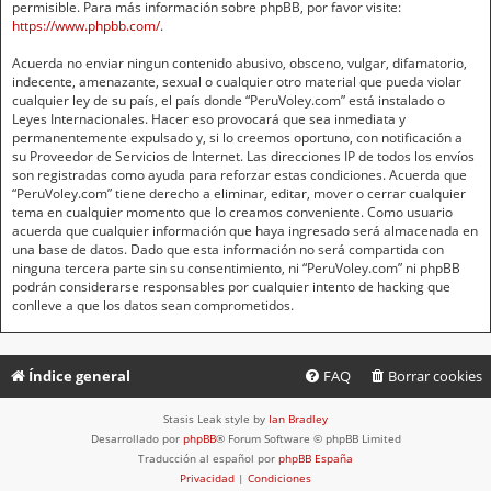
permisible. Para más información sobre phpBB, por favor visite:
https://www.phpbb.com/
.
Acuerda no enviar ningun contenido abusivo, obsceno, vulgar, difamatorio,
indecente, amenazante, sexual o cualquier otro material que pueda violar
cualquier ley de su país, el país donde “PeruVoley.com” está instalado o
Leyes Internacionales. Hacer eso provocará que sea inmediata y
permanentemente expulsado y, si lo creemos oportuno, con notificación a
su Proveedor de Servicios de Internet. Las direcciones IP de todos los envíos
son registradas como ayuda para reforzar estas condiciones. Acuerda que
“PeruVoley.com” tiene derecho a eliminar, editar, mover o cerrar cualquier
tema en cualquier momento que lo creamos conveniente. Como usuario
acuerda que cualquier información que haya ingresado será almacenada en
una base de datos. Dado que esta información no será compartida con
ninguna tercera parte sin su consentimiento, ni “PeruVoley.com” ni phpBB
podrán considerarse responsables por cualquier intento de hacking que
conlleve a que los datos sean comprometidos.
Índice general
FAQ
Borrar cookies
Stasis Leak style by
Ian Bradley
Desarrollado por
phpBB
® Forum Software © phpBB Limited
Traducción al español por
phpBB España
Privacidad
|
Condiciones