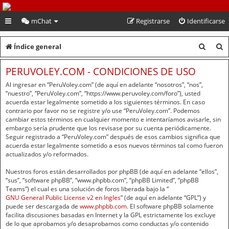
PeruVoley.com
mChat
Registrarse
Identificarse
B
B
Índice general
u
u
PERUVOLEY.COM - CONDICIONES DE USO
s
s
Al ingresar en “PeruVoley.com” (de aquí en adelante “nosotros”, “nos”,
c
c
“nuestro”, “PeruVoley.com”, “https://www.peruvoley.com/foro”), usted
acuerda estar legalmente sometido a los siguientes términos. En caso
a
a
contrario por favor no se registre y/o use “PeruVoley.com”. Podemos
cambiar estos términos en cualquier momento e intentaríamos avisarle, sin
r
r
embargo sería prudente que los revisase por su cuenta periódicamente.
Seguir registrado a “PeruVoley.com” después de esos cambios significa que
acuerda estar legalmente sometido a esos nuevos términos tal como fueron
actualizados y/o reformados.
Nuestros foros están desarrollados por phpBB (de aquí en adelante “ellos”,
“sus”, “software phpBB”, “www.phpbb.com”, “phpBB Limited”, “phpBB
Teams”) el cual es una solución de foros liberada bajo la “
GNU General Public License v2 en Ingles
” (de aquí en adelante “GPL”) y
puede ser descargada de
www.phpbb.com
. El software phpBB solamente
facilita discusiones basadas en Internet y la GPL estrictamente los excluye
de lo que aprobamos y/o desaprobamos como conductas y/o contenido