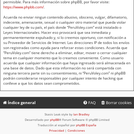
permisible. Para más información sobre phpBB, por favor visite:
https://www.phpbb.com/
.
Acuerda no enviar ningun contenido abusivo, obsceno, vulgar, difamatorio,
indecente, amenazante, sexual o cualquier otro material que pueda violar
cualquier ley de su país, el país donde “PeruVoley.com” está instalado o
Leyes Internacionales. Hacer eso provocará que sea inmediata y
permanentemente expulsado y, si lo creemos oportuno, con notificación a
su Proveedor de Servicios de Internet. Las direcciones IP de todos los envíos
son registradas como ayuda para reforzar estas condiciones. Acuerda que
“PeruVoley.com” tiene derecho a eliminar, editar, mover o cerrar cualquier
tema en cualquier momento que lo creamos conveniente. Como usuario
acuerda que cualquier información que haya ingresado será almacenada en
una base de datos. Dado que esta información no será compartida con
ninguna tercera parte sin su consentimiento, ni “PeruVoley.com” ni phpBB
podrán considerarse responsables por cualquier intento de hacking que
conlleve a que los datos sean comprometidos.
Índice general
FAQ
Borrar cookies
Stasis Leak style by
Ian Bradley
Desarrollado por
phpBB
® Forum Software © phpBB Limited
Traducción al español por
phpBB España
Privacidad
|
Condiciones