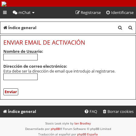
PeruVoley.com
mChat
Registrarse
Identificarse
B
B
Índice general
u
u
ENVIAR EMAIL DE ACTIVACIÓN
s
s
Nombre de Usuario:
c
c
a
a
Dirección de correo electrónico:
Esta debe ser la dirección de email que introdujo al registrarse.
r
r
Índice general
FAQ
Borrar cookies
Stasis Leak style by
Ian Bradley
Desarrollado por
phpBB
® Forum Software © phpBB Limited
Traducción al español por
phpBB España