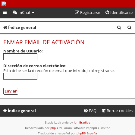
PeruVoley.com
mChat
Registrarse
Identificarse
B
B
Índice general
u
u
ENVIAR EMAIL DE ACTIVACIÓN
s
s
Nombre de Usuario:
c
c
a
a
Dirección de correo electrónico:
Esta debe ser la dirección de email que introdujo al registrarse.
r
r
Índice general
FAQ
Borrar cookies
Stasis Leak style by
Ian Bradley
Desarrollado por
phpBB
® Forum Software © phpBB Limited
Traducción al español por
phpBB España