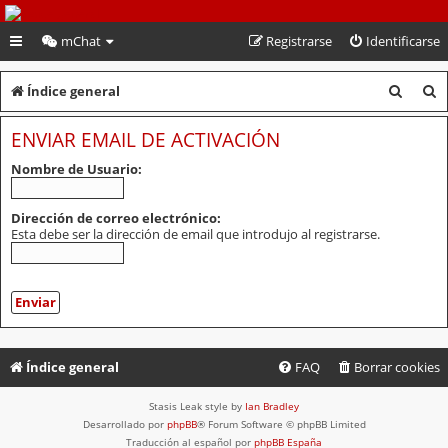
PeruVoley.com
mChat
Registrarse
Identificarse
B
B
Índice general
u
u
ENVIAR EMAIL DE ACTIVACIÓN
s
s
Nombre de Usuario:
c
c
a
a
Dirección de correo electrónico:
Esta debe ser la dirección de email que introdujo al registrarse.
r
r
Índice general
FAQ
Borrar cookies
Stasis Leak style by
Ian Bradley
Desarrollado por
phpBB
® Forum Software © phpBB Limited
Traducción al español por
phpBB España