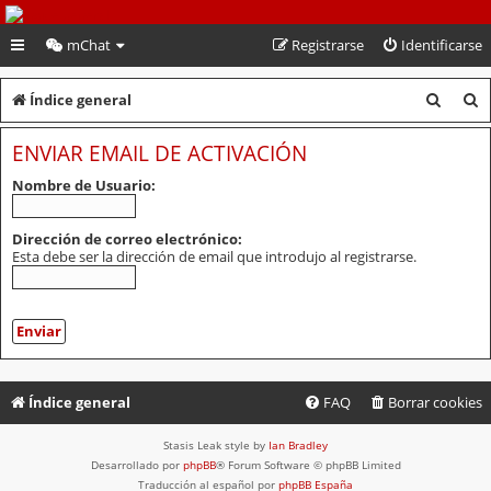
PeruVoley.com
mChat
Registrarse
Identificarse
B
B
Índice general
u
u
ENVIAR EMAIL DE ACTIVACIÓN
s
s
Nombre de Usuario:
c
c
a
a
Dirección de correo electrónico:
Esta debe ser la dirección de email que introdujo al registrarse.
r
r
Índice general
FAQ
Borrar cookies
Stasis Leak style by
Ian Bradley
Desarrollado por
phpBB
® Forum Software © phpBB Limited
Traducción al español por
phpBB España