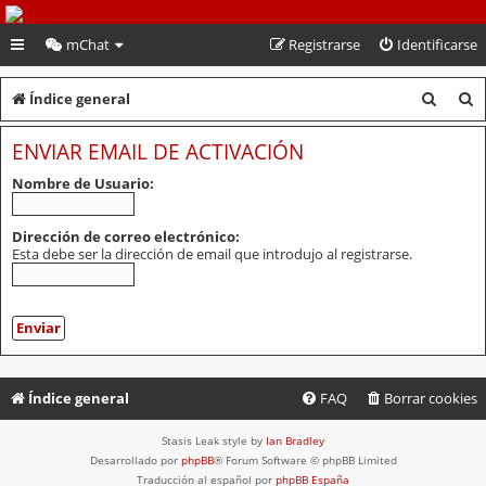
PeruVoley.com
mChat
Registrarse
Identificarse
B
B
Índice general
u
u
ENVIAR EMAIL DE ACTIVACIÓN
s
s
Nombre de Usuario:
c
c
a
a
Dirección de correo electrónico:
Esta debe ser la dirección de email que introdujo al registrarse.
r
r
Índice general
FAQ
Borrar cookies
Stasis Leak style by
Ian Bradley
Desarrollado por
phpBB
® Forum Software © phpBB Limited
Traducción al español por
phpBB España