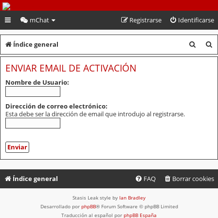
PeruVoley.com
mChat
Registrarse
Identificarse
B
B
Índice general
u
u
ENVIAR EMAIL DE ACTIVACIÓN
s
s
Nombre de Usuario:
c
c
a
a
Dirección de correo electrónico:
Esta debe ser la dirección de email que introdujo al registrarse.
r
r
Índice general
FAQ
Borrar cookies
Stasis Leak style by
Ian Bradley
Desarrollado por
phpBB
® Forum Software © phpBB Limited
Traducción al español por
phpBB España