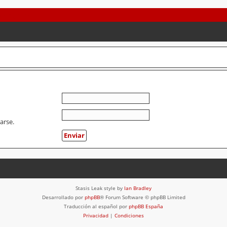
arse.
Stasis Leak style by
Ian Bradley
Desarrollado por
phpBB
® Forum Software © phpBB Limited
Traducción al español por
phpBB España
Privacidad
|
Condiciones