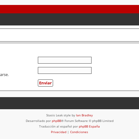
arse.
Stasis Leak style by
Ian Bradley
Desarrollado por
phpBB
® Forum Software © phpBB Limited
Traducción al español por
phpBB España
Privacidad
|
Condiciones