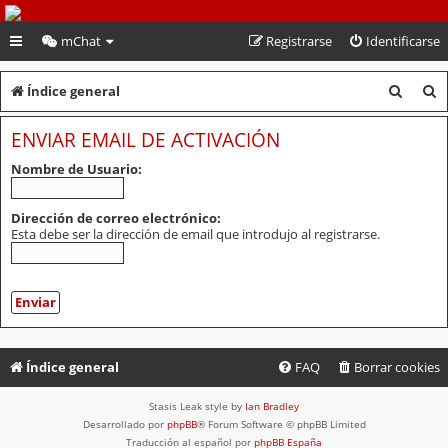
PeruVoley.com
mChat
Registrarse
Identificarse
B
B
Índice general
u
u
ENVIAR EMAIL DE ACTIVACIÓN
s
s
Nombre de Usuario:
c
c
a
a
Dirección de correo electrónico:
Esta debe ser la dirección de email que introdujo al registrarse.
r
r
Índice general
FAQ
Borrar cookies
Stasis Leak style by
Ian Bradley
Desarrollado por
phpBB
® Forum Software © phpBB Limited
Traducción al español por
phpBB España