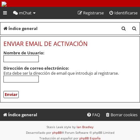
PeruVoley.com
mChat
Registrarse
Identificarse
B
B
Índice general
u
u
ENVIAR EMAIL DE ACTIVACIÓN
s
s
Nombre de Usuario:
c
c
a
a
Dirección de correo electrónico:
Esta debe ser la dirección de email que introdujo al registrarse.
r
r
Índice general
FAQ
Borrar cookies
Stasis Leak style by
Ian Bradley
Desarrollado por
phpBB
® Forum Software © phpBB Limited
Traducción al español por
phpBB España