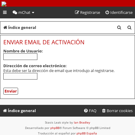
PeruVoley.com
mChat
Registrarse
Identificarse
B
B
Índice general
u
u
ENVIAR EMAIL DE ACTIVACIÓN
s
s
Nombre de Usuario:
c
c
a
a
Dirección de correo electrónico:
Esta debe ser la dirección de email que introdujo al registrarse.
r
r
Índice general
FAQ
Borrar cookies
Stasis Leak style by
Ian Bradley
Desarrollado por
phpBB
® Forum Software © phpBB Limited
Traducción al español por
phpBB España