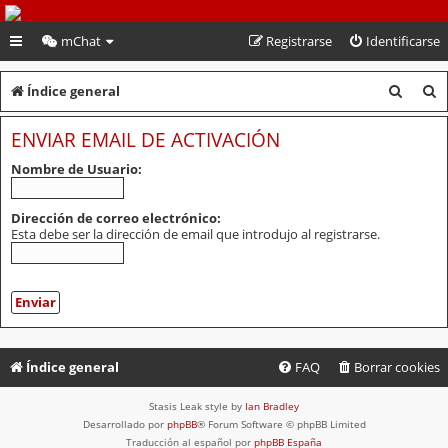
PeruVoley.com
mChat
Registrarse
Identificarse
B
B
Índice general
u
u
ENVIAR EMAIL DE ACTIVACIÓN
s
s
Nombre de Usuario:
c
c
a
a
Dirección de correo electrónico:
Esta debe ser la dirección de email que introdujo al registrarse.
r
r
Índice general
FAQ
Borrar cookies
Stasis Leak style by
Ian Bradley
Desarrollado por
phpBB
® Forum Software © phpBB Limited
Traducción al español por
phpBB España