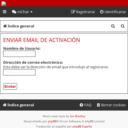
PeruVoley.com
mChat
Registrarse
Identificarse
B
B
Índice general
u
u
ENVIAR EMAIL DE ACTIVACIÓN
s
s
Nombre de Usuario:
c
c
a
a
Dirección de correo electrónico:
Esta debe ser la dirección de email que introdujo al registrarse.
r
r
Índice general
FAQ
Borrar cookies
Stasis Leak style by
Ian Bradley
Desarrollado por
phpBB
® Forum Software © phpBB Limited
Traducción al español por
phpBB España