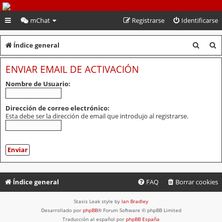
PeruVoley.com
mChat
Registrarse
Identificarse
B
B
Índice general
u
u
ENVIAR EMAIL DE ACTIVACIÓN
s
s
Nombre de Usuario:
c
c
a
a
Dirección de correo electrónico:
Esta debe ser la dirección de email que introdujo al registrarse.
r
r
Índice general
FAQ
Borrar cookies
Stasis Leak style by
Ian Bradley
Desarrollado por
phpBB
® Forum Software © phpBB Limited
Traducción al español por
phpBB España