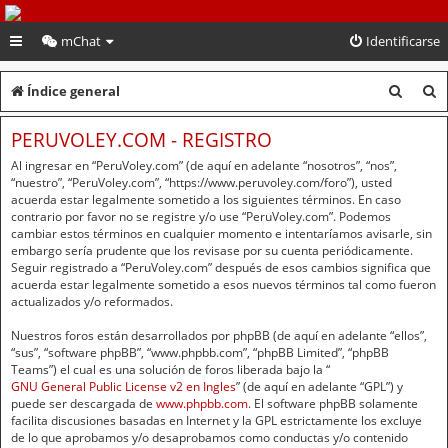
PeruVoley.com
mChat
Identificarse
B
B
Índice general
u
u
PERUVOLEY.COM - REGISTRO
s
s
Al ingresar en “PeruVoley.com” (de aquí en adelante “nosotros”, “nos”,
c
c
“nuestro”, “PeruVoley.com”, “https://www.peruvoley.com/foro”), usted
acuerda estar legalmente sometido a los siguientes términos. En caso
a
a
contrario por favor no se registre y/o use “PeruVoley.com”. Podemos
cambiar estos términos en cualquier momento e intentaríamos avisarle, sin
r
r
embargo sería prudente que los revisase por su cuenta periódicamente.
Seguir registrado a “PeruVoley.com” después de esos cambios significa que
acuerda estar legalmente sometido a esos nuevos términos tal como fueron
actualizados y/o reformados.
Nuestros foros están desarrollados por phpBB (de aquí en adelante “ellos”,
“sus”, “software phpBB”, “www.phpbb.com”, “phpBB Limited”, “phpBB
Teams”) el cual es una solución de foros liberada bajo la “
GNU General Public License v2 en Ingles
” (de aquí en adelante “GPL”) y
puede ser descargada de
www.phpbb.com
. El software phpBB solamente
facilita discusiones basadas en Internet y la GPL estrictamente los excluye
de lo que aprobamos y/o desaprobamos como conductas y/o contenido