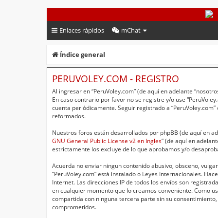
PeruVoley.com
Enlaces rápidos
mChat
Índice general
PERUVOLEY.COM - REGISTRO
Al ingresar en “PeruVoley.com” (de aquí en adelante “nosotros
En caso contrario por favor no se registre y/o use “PeruVol
cuenta periódicamente. Seguir registrado a “PeruVoley.com”
reformados.
Nuestros foros están desarrollados por phpBB (de aquí en ade
GNU General Public License v2 en Ingles
” (de aquí en adelan
estrictamente los excluye de lo que aprobamos y/o desaprob
Acuerda no enviar ningun contenido abusivo, obsceno, vulgar,
“PeruVoley.com” está instalado o Leyes Internacionales. Hac
Internet. Las direcciones IP de todos los envíos son registr
en cualquier momento que lo creamos conveniente. Como usu
compartida con ninguna tercera parte sin su consentimiento,
comprometidos.