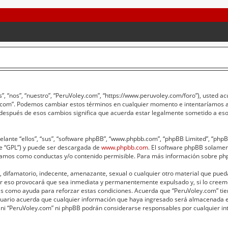
”, “nos”, “nuestro”, “PeruVoley.com”, “https://www.peruvoley.com/foro”), usted a
ey.com”. Podemos cambiar estos términos en cualquier momento e intentaríamos av
 después de esos cambios significa que acuerda estar legalmente sometido a eso
lante “ellos”, “sus”, “software phpBB”, “www.phpbb.com”, “phpBB Limited”, “phpBB 
te “GPL”) y puede ser descargada de
www.phpbb.com
. El software phpBB solament
amos como conductas y/o contenido permisible. Para más información sobre phpB
 difamatorio, indecente, amenazante, sexual o cualquier otro material que pueda 
er eso provocará que sea inmediata y permanentemente expulsado y, si lo creemo
adas como ayuda para reforzar estas condiciones. Acuerda que “PeruVoley.com” tie
ario acuerda que cualquier información que haya ingresado será almacenada e
 ni “PeruVoley.com” ni phpBB podrán considerarse responsables por cualquier int