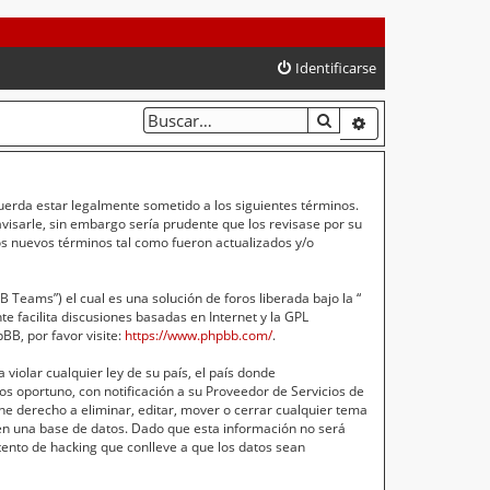
Identificarse
BUSCAR
BÚSQUEDA AVA
cuerda estar legalmente sometido a los siguientes términos.
isarle, sin embargo sería prudente que los revisase por su
s nuevos términos tal como fueron actualizados y/o
Teams”) el cual es una solución de foros liberada bajo la “
e facilita discusiones basadas en Internet y la GPL
B, por favor visite:
https://www.phpbb.com/
.
violar cualquier ley de su país, el país donde
s oportuno, con notificación a su Proveedor de Servicios de
ne derecho a eliminar, editar, mover o cerrar cualquier tema
n una base de datos. Dado que esta información no será
ento de hacking que conlleve a que los datos sean