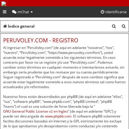
PeruVoley.com
mChat
Identificarse
B
B
Índice general
u
u
PERUVOLEY.COM - REGISTRO
s
s
Al ingresar en “PeruVoley.com” (de aquí en adelante “nosotros”, “nos”,
c
c
“nuestro”, “PeruVoley.com”, “https://www.peruvoley.com/foro”), usted
acuerda estar legalmente sometido a los siguientes términos. En caso
a
a
contrario por favor no se registre y/o use “PeruVoley.com”. Podemos
cambiar estos términos en cualquier momento e intentaríamos avisarle, sin
r
r
embargo sería prudente que los revisase por su cuenta periódicamente.
Seguir registrado a “PeruVoley.com” después de esos cambios significa que
acuerda estar legalmente sometido a esos nuevos términos tal como fueron
actualizados y/o reformados.
Nuestros foros están desarrollados por phpBB (de aquí en adelante “ellos”,
“sus”, “software phpBB”, “www.phpbb.com”, “phpBB Limited”, “phpBB
Teams”) el cual es una solución de foros liberada bajo la “
GNU General Public License v2 en Ingles
” (de aquí en adelante “GPL”) y
puede ser descargada de
www.phpbb.com
. El software phpBB solamente
facilita discusiones basadas en Internet y la GPL estrictamente los excluye
de lo que aprobamos y/o desaprobamos como conductas y/o contenido