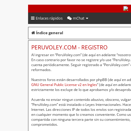
PeruVoley.com
Enlaces rápidos
mChat
Índice general
PERUVOLEY.COM - REGISTRO
Al ingresar en “PeruVoley.com” (de aquí en adelante “nosotros
En caso contrario por favor no se registre y/o use “PeruVol
cuenta periódicamente. Seguir registrado a “PeruVoley.com”
reformados.
Nuestros foros están desarrollados por phpBB (de aquí en ade
GNU General Public License v2 en Ingles
” (de aquí en adelan
estrictamente los excluye de lo que aprobamos y/o desaprob
Acuerda no enviar ningun contenido abusivo, obsceno, vulgar,
“PeruVoley.com” está instalado o Leyes Internacionales. Hac
Internet. Las direcciones IP de todos los envíos son registr
en cualquier momento que lo creamos conveniente. Como usu
compartida con ninguna tercera parte sin su consentimiento,
comprometidos.