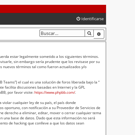
Identificarse
BUSCAR
BÚSQUEDA AVA
cuerda estar legalmente sometido a los siguientes términos.
isarle, sin embargo sería prudente que los revisase por su
s nuevos términos tal como fueron actualizados y/o
Teams”) el cual es una solución de foros liberada bajo la “
e facilita discusiones basadas en Internet y la GPL
B, por favor visite:
https://www.phpbb.com/
.
violar cualquier ley de su país, el país donde
s oportuno, con notificación a su Proveedor de Servicios de
ne derecho a eliminar, editar, mover o cerrar cualquier tema
n una base de datos. Dado que esta información no será
ento de hacking que conlleve a que los datos sean