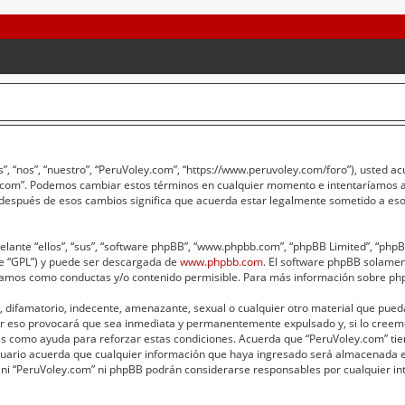
”, “nos”, “nuestro”, “PeruVoley.com”, “https://www.peruvoley.com/foro”), usted a
ey.com”. Podemos cambiar estos términos en cualquier momento e intentaríamos av
 después de esos cambios significa que acuerda estar legalmente sometido a eso
lante “ellos”, “sus”, “software phpBB”, “www.phpbb.com”, “phpBB Limited”, “phpBB 
te “GPL”) y puede ser descargada de
www.phpbb.com
. El software phpBB solament
amos como conductas y/o contenido permisible. Para más información sobre phpB
 difamatorio, indecente, amenazante, sexual o cualquier otro material que pueda 
er eso provocará que sea inmediata y permanentemente expulsado y, si lo creemo
adas como ayuda para reforzar estas condiciones. Acuerda que “PeruVoley.com” tie
ario acuerda que cualquier información que haya ingresado será almacenada e
 ni “PeruVoley.com” ni phpBB podrán considerarse responsables por cualquier int