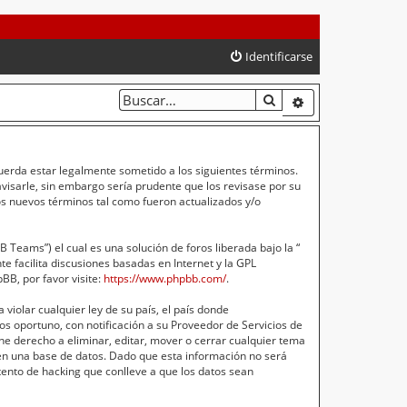
Identificarse
BUSCAR
BÚSQUEDA AVA
cuerda estar legalmente sometido a los siguientes términos.
isarle, sin embargo sería prudente que los revisase por su
s nuevos términos tal como fueron actualizados y/o
Teams”) el cual es una solución de foros liberada bajo la “
e facilita discusiones basadas en Internet y la GPL
B, por favor visite:
https://www.phpbb.com/
.
violar cualquier ley de su país, el país donde
s oportuno, con notificación a su Proveedor de Servicios de
ne derecho a eliminar, editar, mover o cerrar cualquier tema
n una base de datos. Dado que esta información no será
ento de hacking que conlleve a que los datos sean