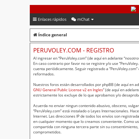
PeruVoley.com
Enlaces rápidos
mChat
Índice general
PERUVOLEY.COM - REGISTRO
Al ingresar en “PeruVoley.com” (de aquí en adelante “nosotros
En caso contrario por favor no se registre y/o use “PeruVol
cuenta periódicamente. Seguir registrado a “PeruVoley.com”
reformados.
Nuestros foros están desarrollados por phpBB (de aquí en ade
GNU General Public License v2 en Ingles
” (de aquí en adelan
estrictamente los excluye de lo que aprobamos y/o desaprob
Acuerda no enviar ningun contenido abusivo, obsceno, vulgar,
“PeruVoley.com” está instalado o Leyes Internacionales. Hac
Internet. Las direcciones IP de todos los envíos son registr
en cualquier momento que lo creamos conveniente. Como usu
compartida con ninguna tercera parte sin su consentimiento,
comprometidos.