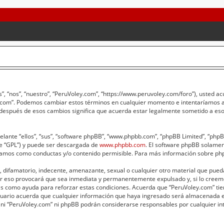
”, “nos”, “nuestro”, “PeruVoley.com”, “https://www.peruvoley.com/foro”), usted a
ey.com”. Podemos cambiar estos términos en cualquier momento e intentaríamos av
 después de esos cambios significa que acuerda estar legalmente sometido a eso
lante “ellos”, “sus”, “software phpBB”, “www.phpbb.com”, “phpBB Limited”, “phpBB 
te “GPL”) y puede ser descargada de
www.phpbb.com
. El software phpBB solament
amos como conductas y/o contenido permisible. Para más información sobre phpB
 difamatorio, indecente, amenazante, sexual o cualquier otro material que pueda 
er eso provocará que sea inmediata y permanentemente expulsado y, si lo creemo
adas como ayuda para reforzar estas condiciones. Acuerda que “PeruVoley.com” tie
ario acuerda que cualquier información que haya ingresado será almacenada e
 ni “PeruVoley.com” ni phpBB podrán considerarse responsables por cualquier int