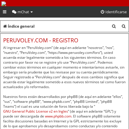
PeruVoley.com
mChat
Identificarse
B
B
Índice general
u
u
PERUVOLEY.COM - REGISTRO
s
s
Al ingresar en “PeruVoley.com” (de aquí en adelante “nosotros”, “nos”,
c
c
“nuestro”, “PeruVoley.com”, “https://www.peruvoley.com/foro”), usted
acuerda estar legalmente sometido a los siguientes términos. En caso
a
a
contrario por favor no se registre y/o use “PeruVoley.com”. Podemos
cambiar estos términos en cualquier momento e intentaríamos avisarle, sin
r
r
embargo sería prudente que los revisase por su cuenta periódicamente.
Seguir registrado a “PeruVoley.com” después de esos cambios significa que
acuerda estar legalmente sometido a esos nuevos términos tal como fueron
actualizados y/o reformados.
Nuestros foros están desarrollados por phpBB (de aquí en adelante “ellos”,
“sus”, “software phpBB”, “www.phpbb.com”, “phpBB Limited”, “phpBB
Teams”) el cual es una solución de foros liberada bajo la “
GNU General Public License v2 en Ingles
” (de aquí en adelante “GPL”) y
puede ser descargada de
www.phpbb.com
. El software phpBB solamente
facilita discusiones basadas en Internet y la GPL estrictamente los excluye
de lo que aprobamos y/o desaprobamos como conductas y/o contenido