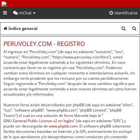
PeruVoley.com
mChat
Identificarse
B
B
Índice general
u
u
PERUVOLEY.COM - REGISTRO
s
s
Al ingresar en “PeruVoley.com” (de aquí en adelante “nosotros”, “nos”,
c
c
“nuestro”, “PeruVoley.com”, “https://www.peruvoley.com/foro”), usted
acuerda estar legalmente sometido a los siguientes términos. En caso
a
a
contrario por favor no se registre y/o use “PeruVoley.com”. Podemos
cambiar estos términos en cualquier momento e intentaríamos avisarle, sin
r
r
embargo sería prudente que los revisase por su cuenta periódicamente.
Seguir registrado a “PeruVoley.com” después de esos cambios significa que
acuerda estar legalmente sometido a esos nuevos términos tal como fueron
actualizados y/o reformados.
Nuestros foros están desarrollados por phpBB (de aquí en adelante “ellos”,
“sus”, “software phpBB”, “www.phpbb.com”, “phpBB Limited”, “phpBB
Teams”) el cual es una solución de foros liberada bajo la “
GNU General Public License v2 en Ingles
” (de aquí en adelante “GPL”) y
puede ser descargada de
www.phpbb.com
. El software phpBB solamente
facilita discusiones basadas en Internet y la GPL estrictamente los excluye
de lo que aprobamos y/o desaprobamos como conductas y/o contenido