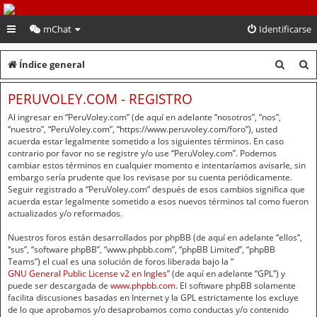
PeruVoley.com
mChat
Identificarse
B
B
Índice general
u
u
PERUVOLEY.COM - REGISTRO
s
s
Al ingresar en “PeruVoley.com” (de aquí en adelante “nosotros”, “nos”,
c
c
“nuestro”, “PeruVoley.com”, “https://www.peruvoley.com/foro”), usted
acuerda estar legalmente sometido a los siguientes términos. En caso
a
a
contrario por favor no se registre y/o use “PeruVoley.com”. Podemos
cambiar estos términos en cualquier momento e intentaríamos avisarle, sin
r
r
embargo sería prudente que los revisase por su cuenta periódicamente.
Seguir registrado a “PeruVoley.com” después de esos cambios significa que
acuerda estar legalmente sometido a esos nuevos términos tal como fueron
actualizados y/o reformados.
Nuestros foros están desarrollados por phpBB (de aquí en adelante “ellos”,
“sus”, “software phpBB”, “www.phpbb.com”, “phpBB Limited”, “phpBB
Teams”) el cual es una solución de foros liberada bajo la “
GNU General Public License v2 en Ingles
” (de aquí en adelante “GPL”) y
puede ser descargada de
www.phpbb.com
. El software phpBB solamente
facilita discusiones basadas en Internet y la GPL estrictamente los excluye
de lo que aprobamos y/o desaprobamos como conductas y/o contenido