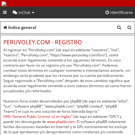
PeruVoley.com
mChat
Identificarse
B
B
Índice general
u
u
PERUVOLEY.COM - REGISTRO
s
s
Al ingresar en “PeruVoley.com” (de aquí en adelante “nosotros”, “nos”,
c
c
“nuestro”, “PeruVoley.com”, “https://www.peruvoley.com/foro”), usted
acuerda estar legalmente sometido a los siguientes términos. En caso
a
a
contrario por favor no se registre y/o use “PeruVoley.com”. Podemos
cambiar estos términos en cualquier momento e intentaríamos avisarle, sin
r
r
embargo sería prudente que los revisase por su cuenta periódicamente.
Seguir registrado a “PeruVoley.com” después de esos cambios significa que
acuerda estar legalmente sometido a esos nuevos términos tal como fueron
actualizados y/o reformados.
Nuestros foros están desarrollados por phpBB (de aquí en adelante “ellos”,
“sus”, “software phpBB”, “www.phpbb.com”, “phpBB Limited”, “phpBB
Teams”) el cual es una solución de foros liberada bajo la “
GNU General Public License v2 en Ingles
” (de aquí en adelante “GPL”) y
puede ser descargada de
www.phpbb.com
. El software phpBB solamente
facilita discusiones basadas en Internet y la GPL estrictamente los excluye
de lo que aprobamos y/o desaprobamos como conductas y/o contenido