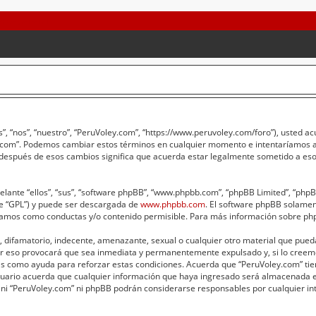
”, “nos”, “nuestro”, “PeruVoley.com”, “https://www.peruvoley.com/foro”), usted a
ey.com”. Podemos cambiar estos términos en cualquier momento e intentaríamos av
 después de esos cambios significa que acuerda estar legalmente sometido a eso
lante “ellos”, “sus”, “software phpBB”, “www.phpbb.com”, “phpBB Limited”, “phpBB 
te “GPL”) y puede ser descargada de
www.phpbb.com
. El software phpBB solament
amos como conductas y/o contenido permisible. Para más información sobre phpB
 difamatorio, indecente, amenazante, sexual o cualquier otro material que pueda 
er eso provocará que sea inmediata y permanentemente expulsado y, si lo creemo
adas como ayuda para reforzar estas condiciones. Acuerda que “PeruVoley.com” tie
ario acuerda que cualquier información que haya ingresado será almacenada e
 ni “PeruVoley.com” ni phpBB podrán considerarse responsables por cualquier int