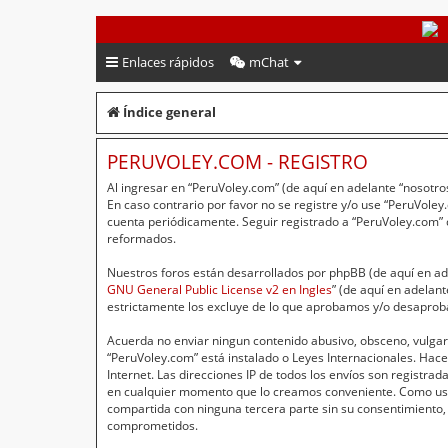
PeruVoley.com
Enlaces rápidos
mChat
Índice general
PERUVOLEY.COM - REGISTRO
Al ingresar en “PeruVoley.com” (de aquí en adelante “nosotros
En caso contrario por favor no se registre y/o use “PeruVol
cuenta periódicamente. Seguir registrado a “PeruVoley.com”
reformados.
Nuestros foros están desarrollados por phpBB (de aquí en ade
GNU General Public License v2 en Ingles
” (de aquí en adelan
estrictamente los excluye de lo que aprobamos y/o desaprob
Acuerda no enviar ningun contenido abusivo, obsceno, vulgar,
“PeruVoley.com” está instalado o Leyes Internacionales. Hac
Internet. Las direcciones IP de todos los envíos son registr
en cualquier momento que lo creamos conveniente. Como usu
compartida con ninguna tercera parte sin su consentimiento,
comprometidos.