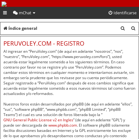
PeruVoley.com
mChat
Identificarse
B
B
Índice general
u
u
PERUVOLEY.COM - REGISTRO
s
s
Al ingresar en “PeruVoley.com” (de aquí en adelante “nosotros”, “nos”,
c
c
“nuestro”, “PeruVoley.com”, “https://www.peruvoley.com/foro”), usted
acuerda estar legalmente sometido a los siguientes términos. En caso
a
a
contrario por favor no se registre y/o use “PeruVoley.com”. Podemos
cambiar estos términos en cualquier momento e intentaríamos avisarle, sin
r
r
embargo sería prudente que los revisase por su cuenta periódicamente.
Seguir registrado a “PeruVoley.com” después de esos cambios significa que
acuerda estar legalmente sometido a esos nuevos términos tal como fueron
actualizados y/o reformados.
Nuestros foros están desarrollados por phpBB (de aquí en adelante “ellos”,
“sus”, “software phpBB”, “www.phpbb.com”, “phpBB Limited”, “phpBB
Teams”) el cual es una solución de foros liberada bajo la “
GNU General Public License v2 en Ingles
” (de aquí en adelante “GPL”) y
puede ser descargada de
www.phpbb.com
. El software phpBB solamente
facilita discusiones basadas en Internet y la GPL estrictamente los excluye
de lo que aprobamos y/o desaprobamos como conductas y/o contenido