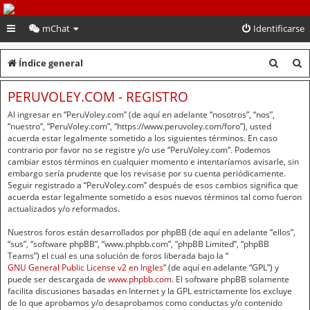
PeruVoley.com
mChat
Identificarse
B
B
Índice general
u
u
PERUVOLEY.COM - REGISTRO
s
s
Al ingresar en “PeruVoley.com” (de aquí en adelante “nosotros”, “nos”,
c
c
“nuestro”, “PeruVoley.com”, “https://www.peruvoley.com/foro”), usted
acuerda estar legalmente sometido a los siguientes términos. En caso
a
a
contrario por favor no se registre y/o use “PeruVoley.com”. Podemos
cambiar estos términos en cualquier momento e intentaríamos avisarle, sin
r
r
embargo sería prudente que los revisase por su cuenta periódicamente.
Seguir registrado a “PeruVoley.com” después de esos cambios significa que
acuerda estar legalmente sometido a esos nuevos términos tal como fueron
actualizados y/o reformados.
Nuestros foros están desarrollados por phpBB (de aquí en adelante “ellos”,
“sus”, “software phpBB”, “www.phpbb.com”, “phpBB Limited”, “phpBB
Teams”) el cual es una solución de foros liberada bajo la “
GNU General Public License v2 en Ingles
” (de aquí en adelante “GPL”) y
puede ser descargada de
www.phpbb.com
. El software phpBB solamente
facilita discusiones basadas en Internet y la GPL estrictamente los excluye
de lo que aprobamos y/o desaprobamos como conductas y/o contenido