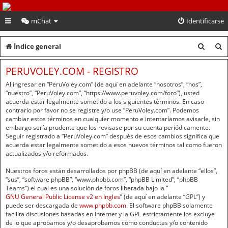
PeruVoley.com
mChat
Identificarse
B
B
Índice general
u
u
PERUVOLEY.COM - REGISTRO
s
s
Al ingresar en “PeruVoley.com” (de aquí en adelante “nosotros”, “nos”,
c
c
“nuestro”, “PeruVoley.com”, “https://www.peruvoley.com/foro”), usted
acuerda estar legalmente sometido a los siguientes términos. En caso
a
a
contrario por favor no se registre y/o use “PeruVoley.com”. Podemos
cambiar estos términos en cualquier momento e intentaríamos avisarle, sin
r
r
embargo sería prudente que los revisase por su cuenta periódicamente.
Seguir registrado a “PeruVoley.com” después de esos cambios significa que
acuerda estar legalmente sometido a esos nuevos términos tal como fueron
actualizados y/o reformados.
Nuestros foros están desarrollados por phpBB (de aquí en adelante “ellos”,
“sus”, “software phpBB”, “www.phpbb.com”, “phpBB Limited”, “phpBB
Teams”) el cual es una solución de foros liberada bajo la “
GNU General Public License v2 en Ingles
” (de aquí en adelante “GPL”) y
puede ser descargada de
www.phpbb.com
. El software phpBB solamente
facilita discusiones basadas en Internet y la GPL estrictamente los excluye
de lo que aprobamos y/o desaprobamos como conductas y/o contenido