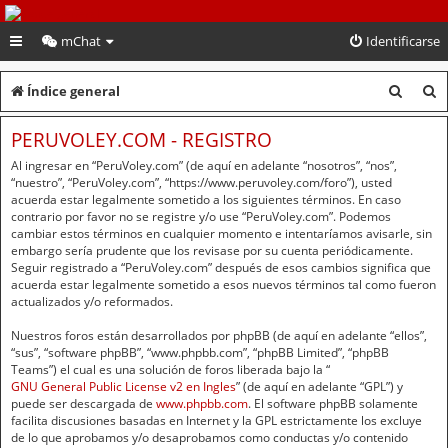
PeruVoley.com
mChat
Identificarse
B
B
Índice general
u
u
PERUVOLEY.COM - REGISTRO
s
s
Al ingresar en “PeruVoley.com” (de aquí en adelante “nosotros”, “nos”,
c
c
“nuestro”, “PeruVoley.com”, “https://www.peruvoley.com/foro”), usted
acuerda estar legalmente sometido a los siguientes términos. En caso
a
a
contrario por favor no se registre y/o use “PeruVoley.com”. Podemos
cambiar estos términos en cualquier momento e intentaríamos avisarle, sin
r
r
embargo sería prudente que los revisase por su cuenta periódicamente.
Seguir registrado a “PeruVoley.com” después de esos cambios significa que
acuerda estar legalmente sometido a esos nuevos términos tal como fueron
actualizados y/o reformados.
Nuestros foros están desarrollados por phpBB (de aquí en adelante “ellos”,
“sus”, “software phpBB”, “www.phpbb.com”, “phpBB Limited”, “phpBB
Teams”) el cual es una solución de foros liberada bajo la “
GNU General Public License v2 en Ingles
” (de aquí en adelante “GPL”) y
puede ser descargada de
www.phpbb.com
. El software phpBB solamente
facilita discusiones basadas en Internet y la GPL estrictamente los excluye
de lo que aprobamos y/o desaprobamos como conductas y/o contenido