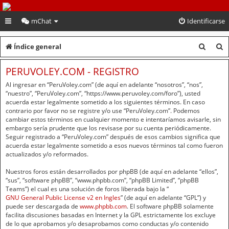
PeruVoley.com
mChat
Identificarse
B
B
Índice general
u
u
PERUVOLEY.COM - REGISTRO
s
s
Al ingresar en “PeruVoley.com” (de aquí en adelante “nosotros”, “nos”,
c
c
“nuestro”, “PeruVoley.com”, “https://www.peruvoley.com/foro”), usted
acuerda estar legalmente sometido a los siguientes términos. En caso
a
a
contrario por favor no se registre y/o use “PeruVoley.com”. Podemos
cambiar estos términos en cualquier momento e intentaríamos avisarle, sin
r
r
embargo sería prudente que los revisase por su cuenta periódicamente.
Seguir registrado a “PeruVoley.com” después de esos cambios significa que
acuerda estar legalmente sometido a esos nuevos términos tal como fueron
actualizados y/o reformados.
Nuestros foros están desarrollados por phpBB (de aquí en adelante “ellos”,
“sus”, “software phpBB”, “www.phpbb.com”, “phpBB Limited”, “phpBB
Teams”) el cual es una solución de foros liberada bajo la “
GNU General Public License v2 en Ingles
” (de aquí en adelante “GPL”) y
puede ser descargada de
www.phpbb.com
. El software phpBB solamente
facilita discusiones basadas en Internet y la GPL estrictamente los excluye
de lo que aprobamos y/o desaprobamos como conductas y/o contenido