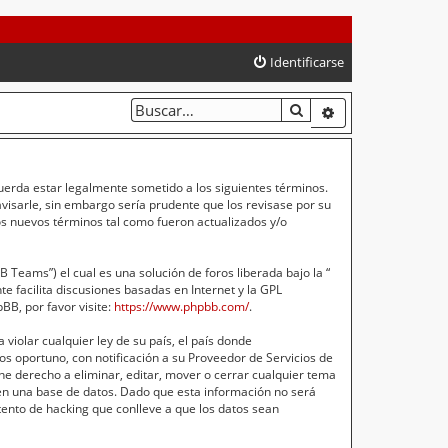
Identificarse
BUSCAR
BÚSQUEDA AVA
cuerda estar legalmente sometido a los siguientes términos.
isarle, sin embargo sería prudente que los revisase por su
s nuevos términos tal como fueron actualizados y/o
Teams”) el cual es una solución de foros liberada bajo la “
e facilita discusiones basadas en Internet y la GPL
B, por favor visite:
https://www.phpbb.com/
.
violar cualquier ley de su país, el país donde
s oportuno, con notificación a su Proveedor de Servicios de
ne derecho a eliminar, editar, mover o cerrar cualquier tema
n una base de datos. Dado que esta información no será
ento de hacking que conlleve a que los datos sean