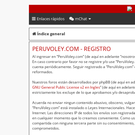
PeruVoley.com
Enlaces rápidos
mChat
Índice general
PERUVOLEY.COM - REGISTRO
Al ingresar en “PeruVoley.com” (de aquí en adelante “nosotros
En caso contrario por favor no se registre y/o use “PeruVol
cuenta periódicamente. Seguir registrado a “PeruVoley.com”
reformados.
Nuestros foros están desarrollados por phpBB (de aquí en ade
GNU General Public License v2 en Ingles
” (de aquí en adelan
estrictamente los excluye de lo que aprobamos y/o desaprob
Acuerda no enviar ningun contenido abusivo, obsceno, vulgar,
“PeruVoley.com” está instalado o Leyes Internacionales. Hac
Internet. Las direcciones IP de todos los envíos son registr
en cualquier momento que lo creamos conveniente. Como usu
compartida con ninguna tercera parte sin su consentimiento,
comprometidos.