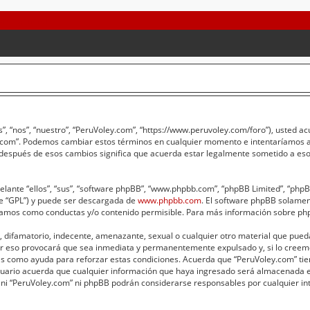
”, “nos”, “nuestro”, “PeruVoley.com”, “https://www.peruvoley.com/foro”), usted a
ey.com”. Podemos cambiar estos términos en cualquier momento e intentaríamos av
 después de esos cambios significa que acuerda estar legalmente sometido a eso
lante “ellos”, “sus”, “software phpBB”, “www.phpbb.com”, “phpBB Limited”, “phpBB 
te “GPL”) y puede ser descargada de
www.phpbb.com
. El software phpBB solament
amos como conductas y/o contenido permisible. Para más información sobre phpB
 difamatorio, indecente, amenazante, sexual o cualquier otro material que pueda 
er eso provocará que sea inmediata y permanentemente expulsado y, si lo creemo
adas como ayuda para reforzar estas condiciones. Acuerda que “PeruVoley.com” tie
ario acuerda que cualquier información que haya ingresado será almacenada e
 ni “PeruVoley.com” ni phpBB podrán considerarse responsables por cualquier int