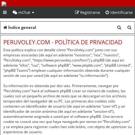
PeruVoley.com
mChat
Registrarse
Identificarse
B
B
Índice general
u
u
PERUVOLEY.COM - POLÍTICA DE PRIVACIDAD
s
s
Esta política explica con detalle cómo “PeruVoley.com” junto con sus
c
c
empresas asociadas (de aquí en adelante “nosotros”, “nos”, “nuestro”,
“PeruVoley.com”, “https://www.peruvoley.com/foro”) y phpBB (de aquí en
a
a
adelante “ellos”, “sus”, “software phpBB”, “www.phpbb.com”, “phpBB Limited”,
“phpBB Teams”) emplean cualquier información obtenida durante cualquier
r
r
sesión de uso por usted (de aquí en adelante “su información”).
Su información es obtenida por dos vías. Primeramente, navegar por
“PeruVoley.com” hará al software phpBB crear un número de cookies, las
cuales son un pequeño archivo de texto que se descargan en los archivos
temporales del navegador de su PC. Las primeras dos cookies sólo
contienen un identificador de usuario (de aquí en adelante “user-id”) y un
identificador de sesión anónima (de aquí en adelante “session-id”),
automáticamente asignada a usted por el software phpBB. Una tercera
cookie se creará una vez que haya navegado por temas en “PeruVoley.com”
y se emplea para registrar cuales han sido leídos, con objeto de optimizar su
experiencia de usuario.