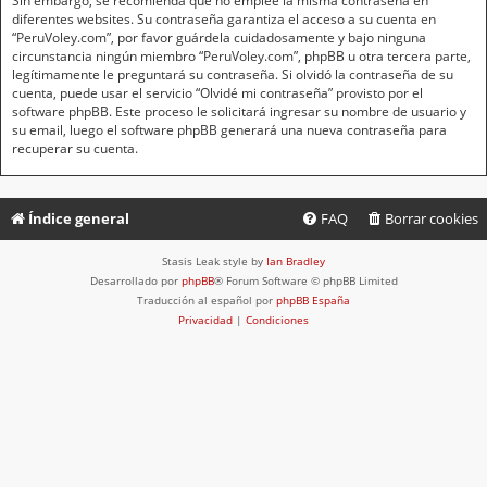
Sin embargo, se recomienda que no emplee la misma contraseña en
diferentes websites. Su contraseña garantiza el acceso a su cuenta en
“PeruVoley.com”, por favor guárdela cuidadosamente y bajo ninguna
circunstancia ningún miembro “PeruVoley.com”, phpBB u otra tercera parte,
legítimamente le preguntará su contraseña. Si olvidó la contraseña de su
cuenta, puede usar el servicio “Olvidé mi contraseña” provisto por el
software phpBB. Este proceso le solicitará ingresar su nombre de usuario y
su email, luego el software phpBB generará una nueva contraseña para
recuperar su cuenta.
Índice general
FAQ
Borrar cookies
Stasis Leak style by
Ian Bradley
Desarrollado por
phpBB
® Forum Software © phpBB Limited
Traducción al español por
phpBB España
Privacidad
|
Condiciones