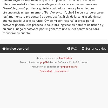
Sin embargo, se recomienda que no emplee la misma contraseña en
diferentes websites. Su contraseña garantiza el acceso a su cuenta en
“PeruVoley.com”, por favor guárdela cuidadosamente y bajo ninguna
circunstancia ningún miembro “PeruVoley.com”, phpBB u otra tercera parte,
legítimamente le preguntará su contraseña. Si olvidó la contraseña de su
cuenta, puede usar el servicio “Olvidé mi contraseña” provisto por el
software phpBB. Este proceso le solicitará ingresar su nombre de usuario y
su email, luego el software phpBB generará una nueva contraseña para
recuperar su cuenta.
Índice general
FAQ
Borrar cookies
Stasis Leak style by
Ian Bradley
Desarrollado por
phpBB
® Forum Software © phpBB Limited
Traducción al español por
phpBB España
Privacidad
|
Condiciones