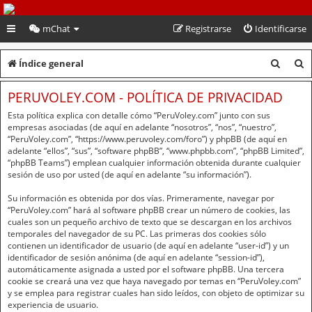
PeruVoley.com
mChat
Registrarse
Identificarse
B
B
Índice general
u
u
PERUVOLEY.COM - POLÍTICA DE PRIVACIDAD
s
s
Esta política explica con detalle cómo “PeruVoley.com” junto con sus
c
c
empresas asociadas (de aquí en adelante “nosotros”, “nos”, “nuestro”,
“PeruVoley.com”, “https://www.peruvoley.com/foro”) y phpBB (de aquí en
a
a
adelante “ellos”, “sus”, “software phpBB”, “www.phpbb.com”, “phpBB Limited”,
“phpBB Teams”) emplean cualquier información obtenida durante cualquier
r
r
sesión de uso por usted (de aquí en adelante “su información”).
Su información es obtenida por dos vías. Primeramente, navegar por
“PeruVoley.com” hará al software phpBB crear un número de cookies, las
cuales son un pequeño archivo de texto que se descargan en los archivos
temporales del navegador de su PC. Las primeras dos cookies sólo
contienen un identificador de usuario (de aquí en adelante “user-id”) y un
identificador de sesión anónima (de aquí en adelante “session-id”),
automáticamente asignada a usted por el software phpBB. Una tercera
cookie se creará una vez que haya navegado por temas en “PeruVoley.com”
y se emplea para registrar cuales han sido leídos, con objeto de optimizar su
experiencia de usuario.