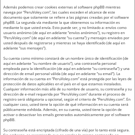
Además podemos crear cookies externas al software phpBB mientras
navega por “PeruVoley.com”, las cuales exceden el alcance de este
documento que solamente se refiere a las páginas creadas por el software
phpBB. La segunda vía mediante la que obtenemos su información es
mediante lo que usted envía. Esto puede ser, y no limitado a: envíos como
usuario anónimo (de aquí en adelante “envíos anónimos”), su registro en
“PeruVoley.com” (de aquí en adelante “su cuenta”) y mensajes enviados por
usted después de registrarse y mientras se haya identificado (de aquí en
adelante “sus mensajes”).
Su cuenta como mínimo constará de un nombre único de identificación (de
aquí en adelante “su nombre de usuario”), una contraseña personal
empleada para la identificación (de aquí en adelante “su contraseña”) y una
dirección de email personal válida (de aquí en adelante “su email”). La
información de su cuenta en “PeruVoley.com” está protegida por las leyes de
protección de datos aplicables en el país en el que estamos instalados.
Cualquier información más allá de su nombre de usuario, su contraseña y su
dirección de e-mail requerida por “PeruVoley.com” durante el proceso de
registro será obligatoria u opcional, según el criterio de “PeruVoley.com”. En
cualquier caso, usted tiene la opción de qué información en su cuenta será
públicamente exhibida. Además, en su cuenta, usted tiene la opción de
activar o desactivar los emails generados automáticamente por el software
phpBB.
Su contraseña está encriptada (cifrado de una vía) por lo tanto está segura.