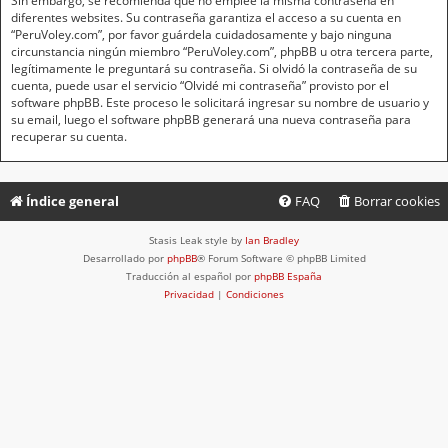
Sin embargo, se recomienda que no emplee la misma contraseña en
diferentes websites. Su contraseña garantiza el acceso a su cuenta en
“PeruVoley.com”, por favor guárdela cuidadosamente y bajo ninguna
circunstancia ningún miembro “PeruVoley.com”, phpBB u otra tercera parte,
legítimamente le preguntará su contraseña. Si olvidó la contraseña de su
cuenta, puede usar el servicio “Olvidé mi contraseña” provisto por el
software phpBB. Este proceso le solicitará ingresar su nombre de usuario y
su email, luego el software phpBB generará una nueva contraseña para
recuperar su cuenta.
Índice general
FAQ
Borrar cookies
Stasis Leak style by
Ian Bradley
Desarrollado por
phpBB
® Forum Software © phpBB Limited
Traducción al español por
phpBB España
Privacidad
|
Condiciones