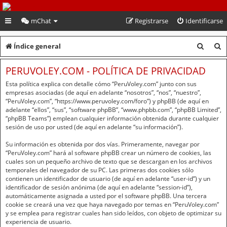
PeruVoley.com
mChat
Registrarse
Identificarse
B
B
Índice general
u
u
PERUVOLEY.COM - POLÍTICA DE PRIVACIDAD
s
s
Esta política explica con detalle cómo “PeruVoley.com” junto con sus
c
c
empresas asociadas (de aquí en adelante “nosotros”, “nos”, “nuestro”,
“PeruVoley.com”, “https://www.peruvoley.com/foro”) y phpBB (de aquí en
a
a
adelante “ellos”, “sus”, “software phpBB”, “www.phpbb.com”, “phpBB Limited”,
“phpBB Teams”) emplean cualquier información obtenida durante cualquier
r
r
sesión de uso por usted (de aquí en adelante “su información”).
Su información es obtenida por dos vías. Primeramente, navegar por
“PeruVoley.com” hará al software phpBB crear un número de cookies, las
cuales son un pequeño archivo de texto que se descargan en los archivos
temporales del navegador de su PC. Las primeras dos cookies sólo
contienen un identificador de usuario (de aquí en adelante “user-id”) y un
identificador de sesión anónima (de aquí en adelante “session-id”),
automáticamente asignada a usted por el software phpBB. Una tercera
cookie se creará una vez que haya navegado por temas en “PeruVoley.com”
y se emplea para registrar cuales han sido leídos, con objeto de optimizar su
experiencia de usuario.