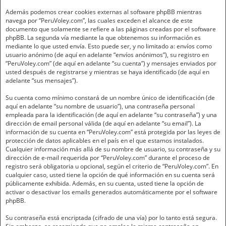
Además podemos crear cookies externas al software phpBB mientras
navega por “PeruVoley.com”, las cuales exceden el alcance de este
documento que solamente se refiere a las páginas creadas por el software
phpBB. La segunda vía mediante la que obtenemos su información es
mediante lo que usted envía. Esto puede ser, y no limitado a: envíos como
usuario anónimo (de aquí en adelante “envíos anónimos”), su registro en
“PeruVoley.com” (de aquí en adelante “su cuenta”) y mensajes enviados por
usted después de registrarse y mientras se haya identificado (de aquí en
adelante “sus mensajes”).
Su cuenta como mínimo constará de un nombre único de identificación (de
aquí en adelante “su nombre de usuario”), una contraseña personal
empleada para la identificación (de aquí en adelante “su contraseña”) y una
dirección de email personal válida (de aquí en adelante “su email”). La
información de su cuenta en “PeruVoley.com” está protegida por las leyes de
protección de datos aplicables en el país en el que estamos instalados.
Cualquier información más allá de su nombre de usuario, su contraseña y su
dirección de e-mail requerida por “PeruVoley.com” durante el proceso de
registro será obligatoria u opcional, según el criterio de “PeruVoley.com”. En
cualquier caso, usted tiene la opción de qué información en su cuenta será
públicamente exhibida. Además, en su cuenta, usted tiene la opción de
activar o desactivar los emails generados automáticamente por el software
phpBB.
Su contraseña está encriptada (cifrado de una vía) por lo tanto está segura.