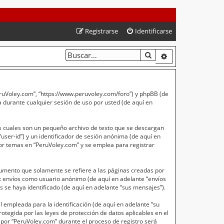
Registrarse
Identificarse
BUSCAR
BÚSQUEDA AVA
PeruVoley.com”, “https://www.peruvoley.com/foro”) y phpBB (de
 durante cualquier sesión de uso por usted (de aquí en
s cuales son un pequeño archivo de texto que se descargan
user-id”) y un identificador de sesión anónima (de aquí en
or temas en “PeruVoley.com” y se emplea para registrar
umento que solamente se refiere a las páginas creadas por
a: envíos como usuario anónimo (de aquí en adelante “envíos
 se haya identificado (de aquí en adelante “sus mensajes”).
empleada para la identificación (de aquí en adelante “su
otegida por las leyes de protección de datos aplicables en el
 por “PeruVoley.com” durante el proceso de registro será