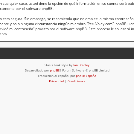
 En cualquier caso, usted tiene la opción de qué información en su cuenta será pú
icamente por el software phpBB.
anto está segura. Sin embargo, se recomienda que no emplee la misma contraseña 
mente y bajo ninguna circunstancia ningún miembro “PeruVoley.com”, phpBB u otr
“Olvidé mi contraseña” provisto por el software phpBB. Este proceso le solicitará 
enta.
Stasis Leak style by
Ian Bradley
Desarrollado por
phpBB
® Forum Software © phpBB Limited
Traducción al español por
phpBB España
Privacidad
|
Condiciones