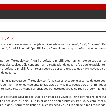
ACIDAD
 con sus empresas asociadas (de aquí en adelante “nosotros”, “nos”, “nuestro”, “
bb.com”, “phpBB Limited”, “phpBB Teams”) emplean cualquier información obtenida
egar por “PeruVoley.com” hará al software phpBB crear un número de cookies, la
as dos cookies sólo contienen un identificador de usuario (de aquí en adelante “
r el software phpBB. Una tercera cookie se creará una vez que haya navegado p
a de usuario.
entras navega por “PeruVoley.com”, las cuales exceden el alcance de este doc
 su información es mediante lo que usted envía. Esto puede ser, y no limitado 
nte “su cuenta”) y mensajes enviados por usted después de registrarse y mientras
ficación (de aquí en adelante “su nombre de usuario”), una contraseña personal 
í en adelante “su email”). La información de su cuenta en “PeruVoley.com” está pr
 allá de su nombre de usuario, su contraseña y su dirección de e-mail requerida