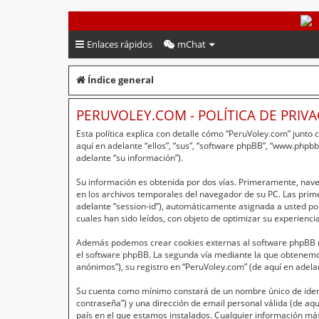
PeruVoley.com
Enlaces rápidos
mChat
Índice general
PERUVOLEY.COM - POLÍTICA DE PRIV
Esta política explica con detalle cómo “PeruVoley.com” junto
aquí en adelante “ellos”, “sus”, “software phpBB”, “www.php
adelante “su información”).
Su información es obtenida por dos vías. Primeramente, nav
en los archivos temporales del navegador de su PC. Las primer
adelante “session-id”), automáticamente asignada a usted po
cuales han sido leídos, con objeto de optimizar su experienci
Además podemos crear cookies externas al software phpBB mi
el software phpBB. La segunda vía mediante la que obtenemos
anónimos”), su registro en “PeruVoley.com” (de aquí en adela
Su cuenta como mínimo constará de un nombre único de identi
contraseña”) y una dirección de email personal válida (de aqu
país en el que estamos instalados. Cualquier información más