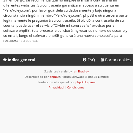
Sin embargo, se recomienda que no emplee la misma contraseña en
diferentes websites. Su contraseña garantiza el acceso a su cuenta en
“PeruVoley.com”, por favor guárdela cuidadosamente y bajo ninguna
circunstancia ningún miembro “PeruVoley.com”, phpBB u otra tercera parte,
legítimamente le preguntará su contraseña. Si olvidó la contraseña de su
cuenta, puede usar el servicio “Olvidé mi contraseña” provisto por el
software phpBB. Este proceso le solicitará ingresar su nombre de usuario y
su email, luego el software phpBB generará una nueva contraseña para
recuperar su cuenta.
Índice general
FAQ
Borrar cookies
Stasis Leak style by
Ian Bradley
Desarrollado por
phpBB
® Forum Software © phpBB Limited
Traducción al español por
phpBB España
Privacidad
|
Condiciones