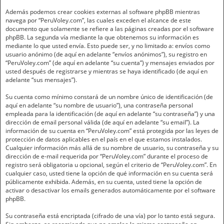
Además podemos crear cookies externas al software phpBB mientras
navega por “PeruVoley.com”, las cuales exceden el alcance de este
documento que solamente se refiere a las páginas creadas por el software
phpBB. La segunda vía mediante la que obtenemos su información es
mediante lo que usted envía. Esto puede ser, y no limitado a: envíos como
usuario anónimo (de aquí en adelante “envíos anónimos”), su registro en
“PeruVoley.com” (de aquí en adelante “su cuenta”) y mensajes enviados por
usted después de registrarse y mientras se haya identificado (de aquí en
adelante “sus mensajes”).
Su cuenta como mínimo constará de un nombre único de identificación (de
aquí en adelante “su nombre de usuario”), una contraseña personal
empleada para la identificación (de aquí en adelante “su contraseña”) y una
dirección de email personal válida (de aquí en adelante “su email”). La
información de su cuenta en “PeruVoley.com” está protegida por las leyes de
protección de datos aplicables en el país en el que estamos instalados.
Cualquier información más allá de su nombre de usuario, su contraseña y su
dirección de e-mail requerida por “PeruVoley.com” durante el proceso de
registro será obligatoria u opcional, según el criterio de “PeruVoley.com”. En
cualquier caso, usted tiene la opción de qué información en su cuenta será
públicamente exhibida. Además, en su cuenta, usted tiene la opción de
activar o desactivar los emails generados automáticamente por el software
phpBB.
Su contraseña está encriptada (cifrado de una vía) por lo tanto está segura.