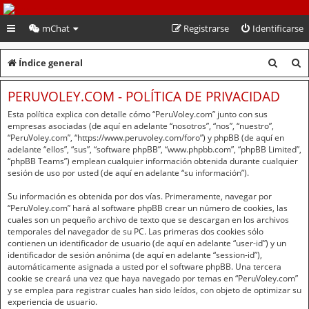
PeruVoley.com
mChat
Registrarse
Identificarse
B
B
Índice general
u
u
PERUVOLEY.COM - POLÍTICA DE PRIVACIDAD
s
s
Esta política explica con detalle cómo “PeruVoley.com” junto con sus
c
c
empresas asociadas (de aquí en adelante “nosotros”, “nos”, “nuestro”,
“PeruVoley.com”, “https://www.peruvoley.com/foro”) y phpBB (de aquí en
a
a
adelante “ellos”, “sus”, “software phpBB”, “www.phpbb.com”, “phpBB Limited”,
“phpBB Teams”) emplean cualquier información obtenida durante cualquier
r
r
sesión de uso por usted (de aquí en adelante “su información”).
Su información es obtenida por dos vías. Primeramente, navegar por
“PeruVoley.com” hará al software phpBB crear un número de cookies, las
cuales son un pequeño archivo de texto que se descargan en los archivos
temporales del navegador de su PC. Las primeras dos cookies sólo
contienen un identificador de usuario (de aquí en adelante “user-id”) y un
identificador de sesión anónima (de aquí en adelante “session-id”),
automáticamente asignada a usted por el software phpBB. Una tercera
cookie se creará una vez que haya navegado por temas en “PeruVoley.com”
y se emplea para registrar cuales han sido leídos, con objeto de optimizar su
experiencia de usuario.