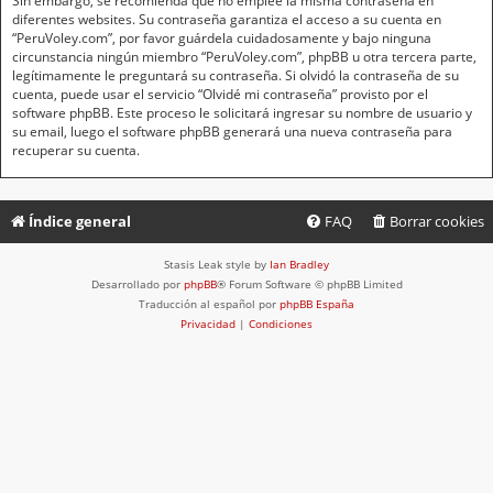
Sin embargo, se recomienda que no emplee la misma contraseña en
diferentes websites. Su contraseña garantiza el acceso a su cuenta en
“PeruVoley.com”, por favor guárdela cuidadosamente y bajo ninguna
circunstancia ningún miembro “PeruVoley.com”, phpBB u otra tercera parte,
legítimamente le preguntará su contraseña. Si olvidó la contraseña de su
cuenta, puede usar el servicio “Olvidé mi contraseña” provisto por el
software phpBB. Este proceso le solicitará ingresar su nombre de usuario y
su email, luego el software phpBB generará una nueva contraseña para
recuperar su cuenta.
Índice general
FAQ
Borrar cookies
Stasis Leak style by
Ian Bradley
Desarrollado por
phpBB
® Forum Software © phpBB Limited
Traducción al español por
phpBB España
Privacidad
|
Condiciones