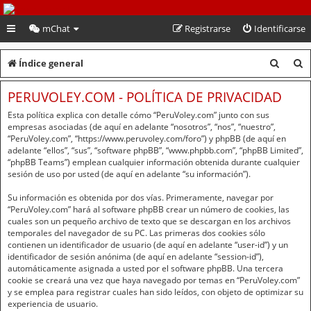
PeruVoley.com
mChat
Registrarse
Identificarse
B
B
Índice general
u
u
PERUVOLEY.COM - POLÍTICA DE PRIVACIDAD
s
s
Esta política explica con detalle cómo “PeruVoley.com” junto con sus
c
c
empresas asociadas (de aquí en adelante “nosotros”, “nos”, “nuestro”,
“PeruVoley.com”, “https://www.peruvoley.com/foro”) y phpBB (de aquí en
a
a
adelante “ellos”, “sus”, “software phpBB”, “www.phpbb.com”, “phpBB Limited”,
“phpBB Teams”) emplean cualquier información obtenida durante cualquier
r
r
sesión de uso por usted (de aquí en adelante “su información”).
Su información es obtenida por dos vías. Primeramente, navegar por
“PeruVoley.com” hará al software phpBB crear un número de cookies, las
cuales son un pequeño archivo de texto que se descargan en los archivos
temporales del navegador de su PC. Las primeras dos cookies sólo
contienen un identificador de usuario (de aquí en adelante “user-id”) y un
identificador de sesión anónima (de aquí en adelante “session-id”),
automáticamente asignada a usted por el software phpBB. Una tercera
cookie se creará una vez que haya navegado por temas en “PeruVoley.com”
y se emplea para registrar cuales han sido leídos, con objeto de optimizar su
experiencia de usuario.