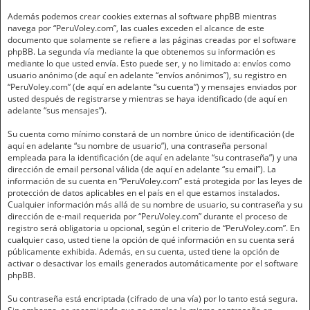
Además podemos crear cookies externas al software phpBB mientras
navega por “PeruVoley.com”, las cuales exceden el alcance de este
documento que solamente se refiere a las páginas creadas por el software
phpBB. La segunda vía mediante la que obtenemos su información es
mediante lo que usted envía. Esto puede ser, y no limitado a: envíos como
usuario anónimo (de aquí en adelante “envíos anónimos”), su registro en
“PeruVoley.com” (de aquí en adelante “su cuenta”) y mensajes enviados por
usted después de registrarse y mientras se haya identificado (de aquí en
adelante “sus mensajes”).
Su cuenta como mínimo constará de un nombre único de identificación (de
aquí en adelante “su nombre de usuario”), una contraseña personal
empleada para la identificación (de aquí en adelante “su contraseña”) y una
dirección de email personal válida (de aquí en adelante “su email”). La
información de su cuenta en “PeruVoley.com” está protegida por las leyes de
protección de datos aplicables en el país en el que estamos instalados.
Cualquier información más allá de su nombre de usuario, su contraseña y su
dirección de e-mail requerida por “PeruVoley.com” durante el proceso de
registro será obligatoria u opcional, según el criterio de “PeruVoley.com”. En
cualquier caso, usted tiene la opción de qué información en su cuenta será
públicamente exhibida. Además, en su cuenta, usted tiene la opción de
activar o desactivar los emails generados automáticamente por el software
phpBB.
Su contraseña está encriptada (cifrado de una vía) por lo tanto está segura.