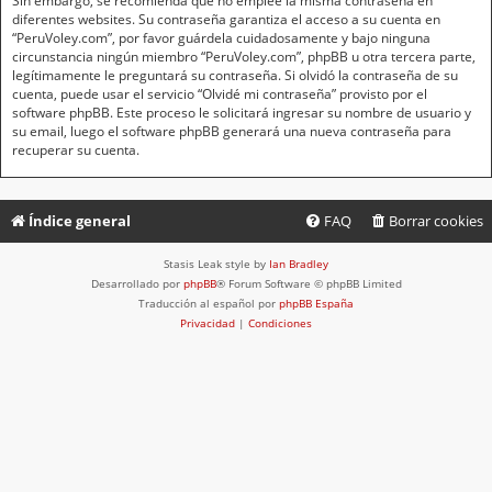
Sin embargo, se recomienda que no emplee la misma contraseña en
diferentes websites. Su contraseña garantiza el acceso a su cuenta en
“PeruVoley.com”, por favor guárdela cuidadosamente y bajo ninguna
circunstancia ningún miembro “PeruVoley.com”, phpBB u otra tercera parte,
legítimamente le preguntará su contraseña. Si olvidó la contraseña de su
cuenta, puede usar el servicio “Olvidé mi contraseña” provisto por el
software phpBB. Este proceso le solicitará ingresar su nombre de usuario y
su email, luego el software phpBB generará una nueva contraseña para
recuperar su cuenta.
Índice general
FAQ
Borrar cookies
Stasis Leak style by
Ian Bradley
Desarrollado por
phpBB
® Forum Software © phpBB Limited
Traducción al español por
phpBB España
Privacidad
|
Condiciones