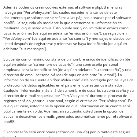
Además podemos crear cookies externas al software phpBB mientras
navega por “PeruVoley.com”, las cuales exceden el alcance de este
documento que solamente se refiere a las páginas creadas por el software
phpBB. La segunda vía mediante la que obtenemos su información es
mediante lo que usted envía. Esto puede ser, y no limitado a: envíos como
usuario anónimo (de aquí en adelante “envíos anónimos”), su registro en
“PeruVoley.com” (de aquí en adelante “su cuenta”) y mensajes enviados por
usted después de registrarse y mientras se haya identificado (de aquí en
adelante “sus mensajes”).
Su cuenta como mínimo constará de un nombre único de identificación (de
aquí en adelante “su nombre de usuario”), una contraseña personal
empleada para la identificación (de aquí en adelante “su contraseña”) y una
dirección de email personal válida (de aquí en adelante “su email”). La
información de su cuenta en “PeruVoley.com” está protegida por las leyes de
protección de datos aplicables en el país en el que estamos instalados.
Cualquier información más allá de su nombre de usuario, su contraseña y su
dirección de e-mail requerida por “PeruVoley.com” durante el proceso de
registro será obligatoria u opcional, según el criterio de “PeruVoley.com”. En
cualquier caso, usted tiene la opción de qué información en su cuenta será
públicamente exhibida. Además, en su cuenta, usted tiene la opción de
activar o desactivar los emails generados automáticamente por el software
phpBB.
Su contraseña está encriptada (cifrado de una vía) por lo tanto está segura.