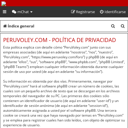
PeruVoley.com
mChat
Registrarse
Identificarse
B
B
Índice general
u
u
PERUVOLEY.COM - POLÍTICA DE PRIVACIDAD
s
s
Esta política explica con detalle cómo “PeruVoley.com” junto con sus
c
c
empresas asociadas (de aquí en adelante “nosotros”, “nos”, “nuestro”,
“PeruVoley.com”, “https://www.peruvoley.com/foro”) y phpBB (de aquí en
a
a
adelante “ellos”, “sus”, “software phpBB”, “www.phpbb.com”, “phpBB Limited”,
“phpBB Teams”) emplean cualquier información obtenida durante cualquier
r
r
sesión de uso por usted (de aquí en adelante “su información”).
Su información es obtenida por dos vías. Primeramente, navegar por
“PeruVoley.com” hará al software phpBB crear un número de cookies, las
cuales son un pequeño archivo de texto que se descargan en los archivos
temporales del navegador de su PC. Las primeras dos cookies sólo
contienen un identificador de usuario (de aquí en adelante “user-id”) y un
identificador de sesión anónima (de aquí en adelante “session-id”),
automáticamente asignada a usted por el software phpBB. Una tercera
cookie se creará una vez que haya navegado por temas en “PeruVoley.com”
y se emplea para registrar cuales han sido leídos, con objeto de optimizar su
experiencia de usuario.