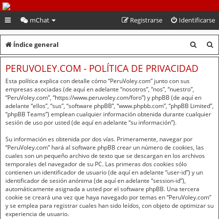
PeruVoley.com
mChat
Registrarse
Identificarse
B
B
Índice general
u
u
PERUVOLEY.COM - POLÍTICA DE PRIVACIDAD
s
s
Esta política explica con detalle cómo “PeruVoley.com” junto con sus
c
c
empresas asociadas (de aquí en adelante “nosotros”, “nos”, “nuestro”,
“PeruVoley.com”, “https://www.peruvoley.com/foro”) y phpBB (de aquí en
a
a
adelante “ellos”, “sus”, “software phpBB”, “www.phpbb.com”, “phpBB Limited”,
“phpBB Teams”) emplean cualquier información obtenida durante cualquier
r
r
sesión de uso por usted (de aquí en adelante “su información”).
Su información es obtenida por dos vías. Primeramente, navegar por
“PeruVoley.com” hará al software phpBB crear un número de cookies, las
cuales son un pequeño archivo de texto que se descargan en los archivos
temporales del navegador de su PC. Las primeras dos cookies sólo
contienen un identificador de usuario (de aquí en adelante “user-id”) y un
identificador de sesión anónima (de aquí en adelante “session-id”),
automáticamente asignada a usted por el software phpBB. Una tercera
cookie se creará una vez que haya navegado por temas en “PeruVoley.com”
y se emplea para registrar cuales han sido leídos, con objeto de optimizar su
experiencia de usuario.