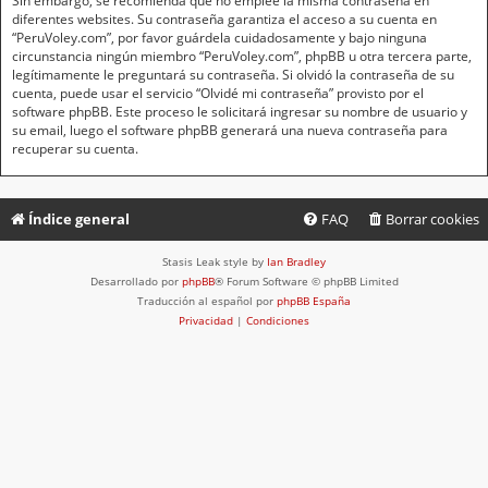
Sin embargo, se recomienda que no emplee la misma contraseña en
diferentes websites. Su contraseña garantiza el acceso a su cuenta en
“PeruVoley.com”, por favor guárdela cuidadosamente y bajo ninguna
circunstancia ningún miembro “PeruVoley.com”, phpBB u otra tercera parte,
legítimamente le preguntará su contraseña. Si olvidó la contraseña de su
cuenta, puede usar el servicio “Olvidé mi contraseña” provisto por el
software phpBB. Este proceso le solicitará ingresar su nombre de usuario y
su email, luego el software phpBB generará una nueva contraseña para
recuperar su cuenta.
Índice general
FAQ
Borrar cookies
Stasis Leak style by
Ian Bradley
Desarrollado por
phpBB
® Forum Software © phpBB Limited
Traducción al español por
phpBB España
Privacidad
|
Condiciones