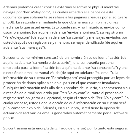
Además podemos crear cookies externas al software phpBB mientras
navega por “PeruVoley.com”, las cuales exceden el alcance de este
documento que solamente se refiere a las páginas creadas por el software
phpBB. La segunda vía mediante la que obtenemos su información es
mediante lo que usted envía. Esto puede ser, y no limitado a: envíos como
usuario anónimo (de aquí en adelante “envíos anónimos”), su registro en
“PeruVoley.com” (de aquí en adelante “su cuenta”) y mensajes enviados por
usted después de registrarse y mientras se haya identificado (de aquí en
adelante “sus mensajes”).
Su cuenta como mínimo constará de un nombre único de identificación (de
aquí en adelante “su nombre de usuario”), una contraseña personal
empleada para la identificación (de aquí en adelante “su contraseña”) y una
dirección de email personal válida (de aquí en adelante “su email”). La
información de su cuenta en “PeruVoley.com” está protegida por las leyes de
protección de datos aplicables en el país en el que estamos instalados.
Cualquier información más allá de su nombre de usuario, su contraseña y su
dirección de e-mail requerida por “PeruVoley.com” durante el proceso de
registro será obligatoria u opcional, según el criterio de “PeruVoley.com”. En
cualquier caso, usted tiene la opción de qué información en su cuenta será
públicamente exhibida. Además, en su cuenta, usted tiene la opción de
activar o desactivar los emails generados automáticamente por el software
phpBB.
Su contraseña está encriptada (cifrado de una vía) por lo tanto está segura.