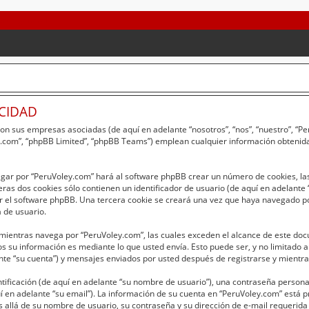
ACIDAD
 con sus empresas asociadas (de aquí en adelante “nosotros”, “nos”, “nuestro”, “
bb.com”, “phpBB Limited”, “phpBB Teams”) emplean cualquier información obtenida
egar por “PeruVoley.com” hará al software phpBB crear un número de cookies, la
as dos cookies sólo contienen un identificador de usuario (de aquí en adelante “
r el software phpBB. Una tercera cookie se creará una vez que haya navegado p
a de usuario.
entras navega por “PeruVoley.com”, las cuales exceden el alcance de este doc
 su información es mediante lo que usted envía. Esto puede ser, y no limitado 
nte “su cuenta”) y mensajes enviados por usted después de registrarse y mientras
ficación (de aquí en adelante “su nombre de usuario”), una contraseña personal 
í en adelante “su email”). La información de su cuenta en “PeruVoley.com” está pr
 allá de su nombre de usuario, su contraseña y su dirección de e-mail requerida