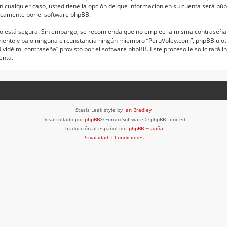
 En cualquier caso, usted tiene la opción de qué información en su cuenta será pú
icamente por el software phpBB.
anto está segura. Sin embargo, se recomienda que no emplee la misma contraseña 
mente y bajo ninguna circunstancia ningún miembro “PeruVoley.com”, phpBB u otr
“Olvidé mi contraseña” provisto por el software phpBB. Este proceso le solicitará 
enta.
Stasis Leak style by
Ian Bradley
Desarrollado por
phpBB
® Forum Software © phpBB Limited
Traducción al español por
phpBB España
Privacidad
|
Condiciones