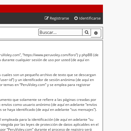
Registrarse
Identificarse
BUSCAR
BÚSQUEDA AVA
PeruVoley.com”, “https://www.peruvoley.com/foro”) y phpBB (de
 durante cualquier sesión de uso por usted (de aquí en
s cuales son un pequeño archivo de texto que se descargan
user-id”) y un identificador de sesión anónima (de aquí en
or temas en “PeruVoley.com” y se emplea para registrar
umento que solamente se refiere a las páginas creadas por
a: envíos como usuario anónimo (de aquí en adelante “envíos
 se haya identificado (de aquí en adelante “sus mensajes”).
empleada para la identificación (de aquí en adelante “su
otegida por las leyes de protección de datos aplicables en el
 por “PeruVoley.com” durante el proceso de registro será