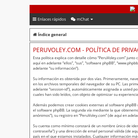
PeruVoley.com
Enlaces rápidos
mChat
Índice general
PERUVOLEY.COM - POLÍTICA DE PRIV
Esta política explica con detalle cómo “PeruVoley.com” junto
aquí en adelante “ellos”, “sus”, “software phpBB”, “www.php
adelante “su información”).
Su información es obtenida por dos vías. Primeramente, nav
en los archivos temporales del navegador de su PC. Las primer
adelante “session-id”), automáticamente asignada a usted po
cuales han sido leídos, con objeto de optimizar su experienci
Además podemos crear cookies externas al software phpBB mi
el software phpBB. La segunda vía mediante la que obtenemos
anónimos”), su registro en “PeruVoley.com” (de aquí en adela
Su cuenta como mínimo constará de un nombre único de identi
contraseña”) y una dirección de email personal válida (de aqu
país en el que estamos instalados. Cualquier información más