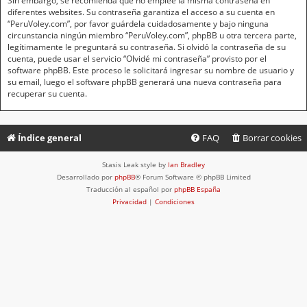
Sin embargo, se recomienda que no emplee la misma contraseña en
diferentes websites. Su contraseña garantiza el acceso a su cuenta en
“PeruVoley.com”, por favor guárdela cuidadosamente y bajo ninguna
circunstancia ningún miembro “PeruVoley.com”, phpBB u otra tercera parte,
legítimamente le preguntará su contraseña. Si olvidó la contraseña de su
cuenta, puede usar el servicio “Olvidé mi contraseña” provisto por el
software phpBB. Este proceso le solicitará ingresar su nombre de usuario y
su email, luego el software phpBB generará una nueva contraseña para
recuperar su cuenta.
Índice general
FAQ
Borrar cookies
Stasis Leak style by
Ian Bradley
Desarrollado por
phpBB
® Forum Software © phpBB Limited
Traducción al español por
phpBB España
Privacidad
|
Condiciones