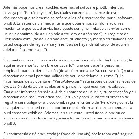
Además podemos crear cookies externas al software phpBB mientras
navega por “PeruVoley.com”, las cuales exceden el alcance de este
documento que solamente se refiere a las páginas creadas por el software
phpBB. La segunda vía mediante la que obtenemos su información es
mediante lo que usted envía. Esto puede ser, y no limitado a: envíos como
usuario anónimo (de aquí en adelante “envíos anónimos”), su registro en
“PeruVoley.com” (de aquí en adelante “su cuenta”) y mensajes enviados por
usted después de registrarse y mientras se haya identificado (de aquí en
adelante “sus mensajes”).
Su cuenta como mínimo constará de un nombre único de identificación (de
aquí en adelante “su nombre de usuario”), una contraseña personal
empleada para la identificación (de aquí en adelante “su contraseña”) y una
dirección de email personal válida (de aquí en adelante “su email”). La
información de su cuenta en “PeruVoley.com” está protegida por las leyes de
protección de datos aplicables en el país en el que estamos instalados.
Cualquier información más allá de su nombre de usuario, su contraseña y su
dirección de e-mail requerida por “PeruVoley.com” durante el proceso de
registro será obligatoria u opcional, según el criterio de “PeruVoley.com”. En
cualquier caso, usted tiene la opción de qué información en su cuenta será
públicamente exhibida. Además, en su cuenta, usted tiene la opción de
activar o desactivar los emails generados automáticamente por el software
phpBB.
Su contraseña está encriptada (cifrado de una vía) por lo tanto está segura.