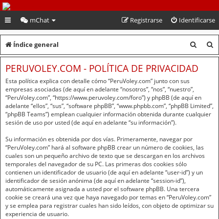
PeruVoley.com
mChat
Registrarse
Identificarse
B
B
Índice general
u
u
PERUVOLEY.COM - POLÍTICA DE PRIVACIDAD
s
s
Esta política explica con detalle cómo “PeruVoley.com” junto con sus
c
c
empresas asociadas (de aquí en adelante “nosotros”, “nos”, “nuestro”,
“PeruVoley.com”, “https://www.peruvoley.com/foro”) y phpBB (de aquí en
a
a
adelante “ellos”, “sus”, “software phpBB”, “www.phpbb.com”, “phpBB Limited”,
“phpBB Teams”) emplean cualquier información obtenida durante cualquier
r
r
sesión de uso por usted (de aquí en adelante “su información”).
Su información es obtenida por dos vías. Primeramente, navegar por
“PeruVoley.com” hará al software phpBB crear un número de cookies, las
cuales son un pequeño archivo de texto que se descargan en los archivos
temporales del navegador de su PC. Las primeras dos cookies sólo
contienen un identificador de usuario (de aquí en adelante “user-id”) y un
identificador de sesión anónima (de aquí en adelante “session-id”),
automáticamente asignada a usted por el software phpBB. Una tercera
cookie se creará una vez que haya navegado por temas en “PeruVoley.com”
y se emplea para registrar cuales han sido leídos, con objeto de optimizar su
experiencia de usuario.