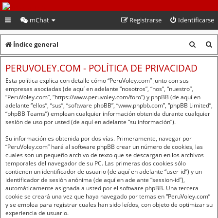
PeruVoley.com
mChat
Registrarse
Identificarse
B
B
Índice general
u
u
PERUVOLEY.COM - POLÍTICA DE PRIVACIDAD
s
s
Esta política explica con detalle cómo “PeruVoley.com” junto con sus
c
c
empresas asociadas (de aquí en adelante “nosotros”, “nos”, “nuestro”,
“PeruVoley.com”, “https://www.peruvoley.com/foro”) y phpBB (de aquí en
a
a
adelante “ellos”, “sus”, “software phpBB”, “www.phpbb.com”, “phpBB Limited”,
“phpBB Teams”) emplean cualquier información obtenida durante cualquier
r
r
sesión de uso por usted (de aquí en adelante “su información”).
Su información es obtenida por dos vías. Primeramente, navegar por
“PeruVoley.com” hará al software phpBB crear un número de cookies, las
cuales son un pequeño archivo de texto que se descargan en los archivos
temporales del navegador de su PC. Las primeras dos cookies sólo
contienen un identificador de usuario (de aquí en adelante “user-id”) y un
identificador de sesión anónima (de aquí en adelante “session-id”),
automáticamente asignada a usted por el software phpBB. Una tercera
cookie se creará una vez que haya navegado por temas en “PeruVoley.com”
y se emplea para registrar cuales han sido leídos, con objeto de optimizar su
experiencia de usuario.