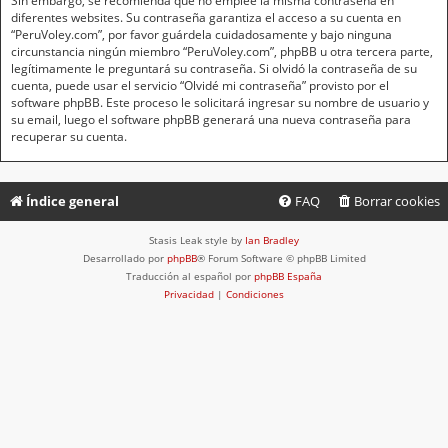
Sin embargo, se recomienda que no emplee la misma contraseña en
diferentes websites. Su contraseña garantiza el acceso a su cuenta en
“PeruVoley.com”, por favor guárdela cuidadosamente y bajo ninguna
circunstancia ningún miembro “PeruVoley.com”, phpBB u otra tercera parte,
legítimamente le preguntará su contraseña. Si olvidó la contraseña de su
cuenta, puede usar el servicio “Olvidé mi contraseña” provisto por el
software phpBB. Este proceso le solicitará ingresar su nombre de usuario y
su email, luego el software phpBB generará una nueva contraseña para
recuperar su cuenta.
Índice general
FAQ
Borrar cookies
Stasis Leak style by
Ian Bradley
Desarrollado por
phpBB
® Forum Software © phpBB Limited
Traducción al español por
phpBB España
Privacidad
|
Condiciones