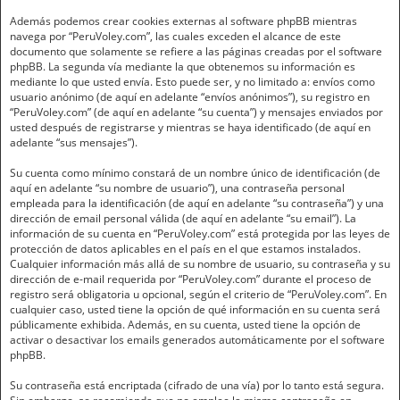
Además podemos crear cookies externas al software phpBB mientras
navega por “PeruVoley.com”, las cuales exceden el alcance de este
documento que solamente se refiere a las páginas creadas por el software
phpBB. La segunda vía mediante la que obtenemos su información es
mediante lo que usted envía. Esto puede ser, y no limitado a: envíos como
usuario anónimo (de aquí en adelante “envíos anónimos”), su registro en
“PeruVoley.com” (de aquí en adelante “su cuenta”) y mensajes enviados por
usted después de registrarse y mientras se haya identificado (de aquí en
adelante “sus mensajes”).
Su cuenta como mínimo constará de un nombre único de identificación (de
aquí en adelante “su nombre de usuario”), una contraseña personal
empleada para la identificación (de aquí en adelante “su contraseña”) y una
dirección de email personal válida (de aquí en adelante “su email”). La
información de su cuenta en “PeruVoley.com” está protegida por las leyes de
protección de datos aplicables en el país en el que estamos instalados.
Cualquier información más allá de su nombre de usuario, su contraseña y su
dirección de e-mail requerida por “PeruVoley.com” durante el proceso de
registro será obligatoria u opcional, según el criterio de “PeruVoley.com”. En
cualquier caso, usted tiene la opción de qué información en su cuenta será
públicamente exhibida. Además, en su cuenta, usted tiene la opción de
activar o desactivar los emails generados automáticamente por el software
phpBB.
Su contraseña está encriptada (cifrado de una vía) por lo tanto está segura.