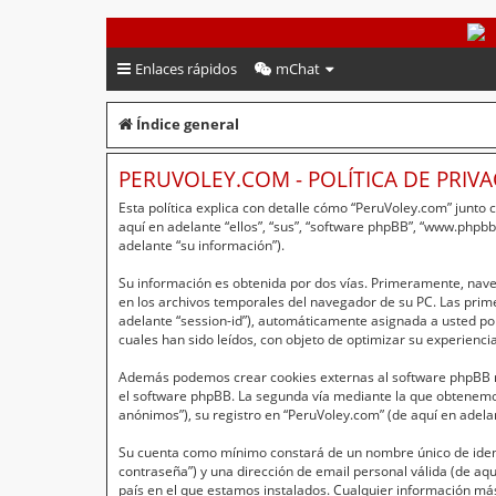
PeruVoley.com
Enlaces rápidos
mChat
Índice general
PERUVOLEY.COM - POLÍTICA DE PRIV
Esta política explica con detalle cómo “PeruVoley.com” junto
aquí en adelante “ellos”, “sus”, “software phpBB”, “www.php
adelante “su información”).
Su información es obtenida por dos vías. Primeramente, nav
en los archivos temporales del navegador de su PC. Las primer
adelante “session-id”), automáticamente asignada a usted po
cuales han sido leídos, con objeto de optimizar su experienci
Además podemos crear cookies externas al software phpBB mi
el software phpBB. La segunda vía mediante la que obtenemos
anónimos”), su registro en “PeruVoley.com” (de aquí en adela
Su cuenta como mínimo constará de un nombre único de identi
contraseña”) y una dirección de email personal válida (de aqu
país en el que estamos instalados. Cualquier información más