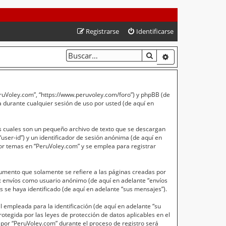
Registrarse
Identificarse
BUSCAR
BÚSQUEDA AVA
PeruVoley.com”, “https://www.peruvoley.com/foro”) y phpBB (de
 durante cualquier sesión de uso por usted (de aquí en
s cuales son un pequeño archivo de texto que se descargan
user-id”) y un identificador de sesión anónima (de aquí en
or temas en “PeruVoley.com” y se emplea para registrar
umento que solamente se refiere a las páginas creadas por
a: envíos como usuario anónimo (de aquí en adelante “envíos
 se haya identificado (de aquí en adelante “sus mensajes”).
empleada para la identificación (de aquí en adelante “su
otegida por las leyes de protección de datos aplicables en el
 por “PeruVoley.com” durante el proceso de registro será