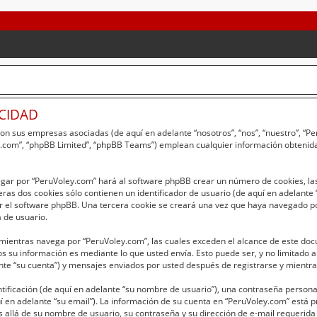
ACIDAD
 con sus empresas asociadas (de aquí en adelante “nosotros”, “nos”, “nuestro”, “
bb.com”, “phpBB Limited”, “phpBB Teams”) emplean cualquier información obtenida
egar por “PeruVoley.com” hará al software phpBB crear un número de cookies, la
as dos cookies sólo contienen un identificador de usuario (de aquí en adelante “
r el software phpBB. Una tercera cookie se creará una vez que haya navegado p
a de usuario.
entras navega por “PeruVoley.com”, las cuales exceden el alcance de este doc
 su información es mediante lo que usted envía. Esto puede ser, y no limitado 
nte “su cuenta”) y mensajes enviados por usted después de registrarse y mientras
ficación (de aquí en adelante “su nombre de usuario”), una contraseña personal 
í en adelante “su email”). La información de su cuenta en “PeruVoley.com” está pr
 allá de su nombre de usuario, su contraseña y su dirección de e-mail requerida