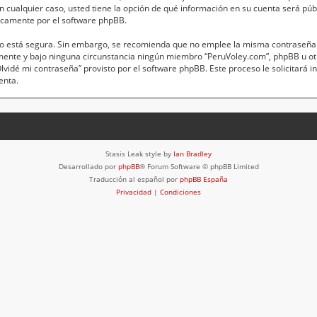
 En cualquier caso, usted tiene la opción de qué información en su cuenta será pú
icamente por el software phpBB.
anto está segura. Sin embargo, se recomienda que no emplee la misma contraseña 
mente y bajo ninguna circunstancia ningún miembro “PeruVoley.com”, phpBB u otr
“Olvidé mi contraseña” provisto por el software phpBB. Este proceso le solicitará 
enta.
Stasis Leak style by
Ian Bradley
Desarrollado por
phpBB
® Forum Software © phpBB Limited
Traducción al español por
phpBB España
Privacidad
|
Condiciones