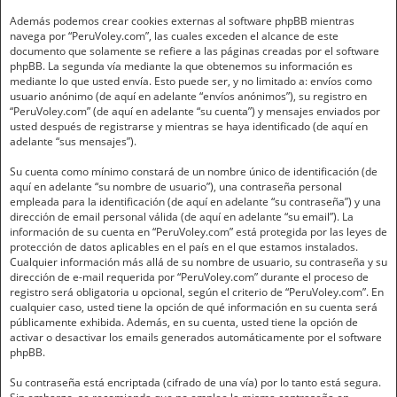
Además podemos crear cookies externas al software phpBB mientras
navega por “PeruVoley.com”, las cuales exceden el alcance de este
documento que solamente se refiere a las páginas creadas por el software
phpBB. La segunda vía mediante la que obtenemos su información es
mediante lo que usted envía. Esto puede ser, y no limitado a: envíos como
usuario anónimo (de aquí en adelante “envíos anónimos”), su registro en
“PeruVoley.com” (de aquí en adelante “su cuenta”) y mensajes enviados por
usted después de registrarse y mientras se haya identificado (de aquí en
adelante “sus mensajes”).
Su cuenta como mínimo constará de un nombre único de identificación (de
aquí en adelante “su nombre de usuario”), una contraseña personal
empleada para la identificación (de aquí en adelante “su contraseña”) y una
dirección de email personal válida (de aquí en adelante “su email”). La
información de su cuenta en “PeruVoley.com” está protegida por las leyes de
protección de datos aplicables en el país en el que estamos instalados.
Cualquier información más allá de su nombre de usuario, su contraseña y su
dirección de e-mail requerida por “PeruVoley.com” durante el proceso de
registro será obligatoria u opcional, según el criterio de “PeruVoley.com”. En
cualquier caso, usted tiene la opción de qué información en su cuenta será
públicamente exhibida. Además, en su cuenta, usted tiene la opción de
activar o desactivar los emails generados automáticamente por el software
phpBB.
Su contraseña está encriptada (cifrado de una vía) por lo tanto está segura.