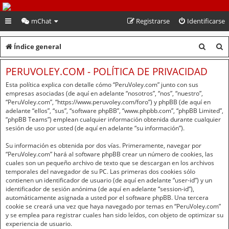
PeruVoley.com
mChat
Registrarse
Identificarse
B
B
Índice general
u
u
PERUVOLEY.COM - POLÍTICA DE PRIVACIDAD
s
s
Esta política explica con detalle cómo “PeruVoley.com” junto con sus
c
c
empresas asociadas (de aquí en adelante “nosotros”, “nos”, “nuestro”,
“PeruVoley.com”, “https://www.peruvoley.com/foro”) y phpBB (de aquí en
a
a
adelante “ellos”, “sus”, “software phpBB”, “www.phpbb.com”, “phpBB Limited”,
“phpBB Teams”) emplean cualquier información obtenida durante cualquier
r
r
sesión de uso por usted (de aquí en adelante “su información”).
Su información es obtenida por dos vías. Primeramente, navegar por
“PeruVoley.com” hará al software phpBB crear un número de cookies, las
cuales son un pequeño archivo de texto que se descargan en los archivos
temporales del navegador de su PC. Las primeras dos cookies sólo
contienen un identificador de usuario (de aquí en adelante “user-id”) y un
identificador de sesión anónima (de aquí en adelante “session-id”),
automáticamente asignada a usted por el software phpBB. Una tercera
cookie se creará una vez que haya navegado por temas en “PeruVoley.com”
y se emplea para registrar cuales han sido leídos, con objeto de optimizar su
experiencia de usuario.