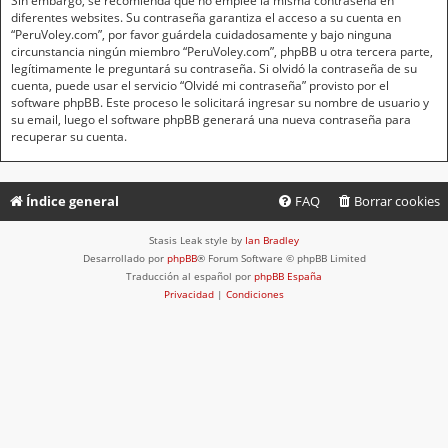
Sin embargo, se recomienda que no emplee la misma contraseña en
diferentes websites. Su contraseña garantiza el acceso a su cuenta en
“PeruVoley.com”, por favor guárdela cuidadosamente y bajo ninguna
circunstancia ningún miembro “PeruVoley.com”, phpBB u otra tercera parte,
legítimamente le preguntará su contraseña. Si olvidó la contraseña de su
cuenta, puede usar el servicio “Olvidé mi contraseña” provisto por el
software phpBB. Este proceso le solicitará ingresar su nombre de usuario y
su email, luego el software phpBB generará una nueva contraseña para
recuperar su cuenta.
Índice general
FAQ
Borrar cookies
Stasis Leak style by
Ian Bradley
Desarrollado por
phpBB
® Forum Software © phpBB Limited
Traducción al español por
phpBB España
Privacidad
|
Condiciones