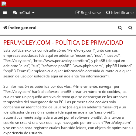
PeruVoley.com
mChat
Registrarse
Identificarse
B
B
Índice general
u
u
PERUVOLEY.COM - POLÍTICA DE PRIVACIDAD
s
s
Esta política explica con detalle cómo “PeruVoley.com” junto con sus
c
c
empresas asociadas (de aquí en adelante “nosotros”, “nos”, “nuestro”,
“PeruVoley.com”, “https://www.peruvoley.com/foro”) y phpBB (de aquí en
a
a
adelante “ellos”, “sus”, “software phpBB”, “www.phpbb.com”, “phpBB Limited”,
“phpBB Teams”) emplean cualquier información obtenida durante cualquier
r
r
sesión de uso por usted (de aquí en adelante “su información”).
Su información es obtenida por dos vías. Primeramente, navegar por
“PeruVoley.com” hará al software phpBB crear un número de cookies, las
cuales son un pequeño archivo de texto que se descargan en los archivos
temporales del navegador de su PC. Las primeras dos cookies sólo
contienen un identificador de usuario (de aquí en adelante “user-id”) y un
identificador de sesión anónima (de aquí en adelante “session-id”),
automáticamente asignada a usted por el software phpBB. Una tercera
cookie se creará una vez que haya navegado por temas en “PeruVoley.com”
y se emplea para registrar cuales han sido leídos, con objeto de optimizar su
experiencia de usuario.