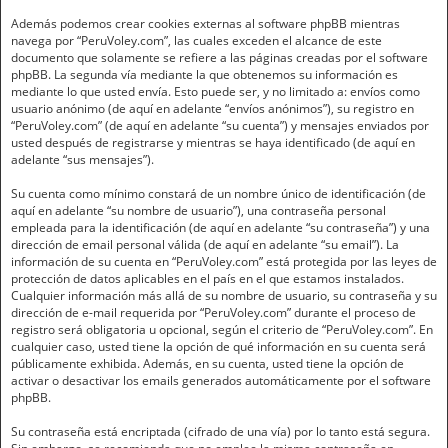
Además podemos crear cookies externas al software phpBB mientras
navega por “PeruVoley.com”, las cuales exceden el alcance de este
documento que solamente se refiere a las páginas creadas por el software
phpBB. La segunda vía mediante la que obtenemos su información es
mediante lo que usted envía. Esto puede ser, y no limitado a: envíos como
usuario anónimo (de aquí en adelante “envíos anónimos”), su registro en
“PeruVoley.com” (de aquí en adelante “su cuenta”) y mensajes enviados por
usted después de registrarse y mientras se haya identificado (de aquí en
adelante “sus mensajes”).
Su cuenta como mínimo constará de un nombre único de identificación (de
aquí en adelante “su nombre de usuario”), una contraseña personal
empleada para la identificación (de aquí en adelante “su contraseña”) y una
dirección de email personal válida (de aquí en adelante “su email”). La
información de su cuenta en “PeruVoley.com” está protegida por las leyes de
protección de datos aplicables en el país en el que estamos instalados.
Cualquier información más allá de su nombre de usuario, su contraseña y su
dirección de e-mail requerida por “PeruVoley.com” durante el proceso de
registro será obligatoria u opcional, según el criterio de “PeruVoley.com”. En
cualquier caso, usted tiene la opción de qué información en su cuenta será
públicamente exhibida. Además, en su cuenta, usted tiene la opción de
activar o desactivar los emails generados automáticamente por el software
phpBB.
Su contraseña está encriptada (cifrado de una vía) por lo tanto está segura.