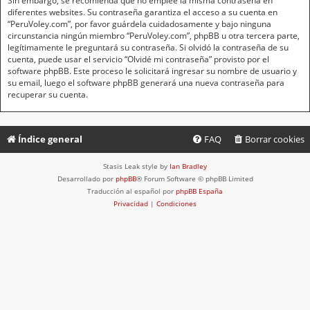
Sin embargo, se recomienda que no emplee la misma contraseña en
diferentes websites. Su contraseña garantiza el acceso a su cuenta en
“PeruVoley.com”, por favor guárdela cuidadosamente y bajo ninguna
circunstancia ningún miembro “PeruVoley.com”, phpBB u otra tercera parte,
legítimamente le preguntará su contraseña. Si olvidó la contraseña de su
cuenta, puede usar el servicio “Olvidé mi contraseña” provisto por el
software phpBB. Este proceso le solicitará ingresar su nombre de usuario y
su email, luego el software phpBB generará una nueva contraseña para
recuperar su cuenta.
Índice general
FAQ
Borrar cookies
Stasis Leak style by
Ian Bradley
Desarrollado por
phpBB
® Forum Software © phpBB Limited
Traducción al español por
phpBB España
Privacidad
|
Condiciones