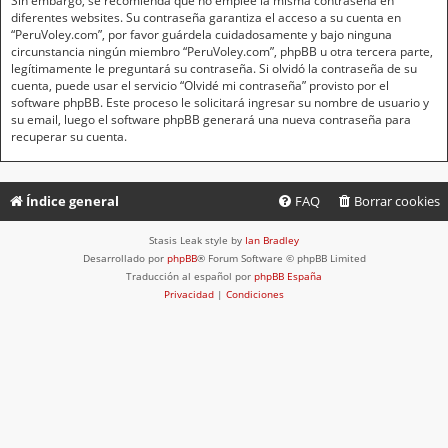
Sin embargo, se recomienda que no emplee la misma contraseña en
diferentes websites. Su contraseña garantiza el acceso a su cuenta en
“PeruVoley.com”, por favor guárdela cuidadosamente y bajo ninguna
circunstancia ningún miembro “PeruVoley.com”, phpBB u otra tercera parte,
legítimamente le preguntará su contraseña. Si olvidó la contraseña de su
cuenta, puede usar el servicio “Olvidé mi contraseña” provisto por el
software phpBB. Este proceso le solicitará ingresar su nombre de usuario y
su email, luego el software phpBB generará una nueva contraseña para
recuperar su cuenta.
Índice general
FAQ
Borrar cookies
Stasis Leak style by
Ian Bradley
Desarrollado por
phpBB
® Forum Software © phpBB Limited
Traducción al español por
phpBB España
Privacidad
|
Condiciones