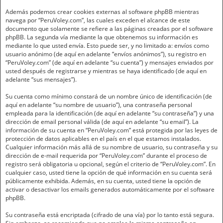
Además podemos crear cookies externas al software phpBB mientras
navega por “PeruVoley.com”, las cuales exceden el alcance de este
documento que solamente se refiere a las páginas creadas por el software
phpBB. La segunda vía mediante la que obtenemos su información es
mediante lo que usted envía. Esto puede ser, y no limitado a: envíos como
usuario anónimo (de aquí en adelante “envíos anónimos”), su registro en
“PeruVoley.com” (de aquí en adelante “su cuenta”) y mensajes enviados por
usted después de registrarse y mientras se haya identificado (de aquí en
adelante “sus mensajes”).
Su cuenta como mínimo constará de un nombre único de identificación (de
aquí en adelante “su nombre de usuario”), una contraseña personal
empleada para la identificación (de aquí en adelante “su contraseña”) y una
dirección de email personal válida (de aquí en adelante “su email”). La
información de su cuenta en “PeruVoley.com” está protegida por las leyes de
protección de datos aplicables en el país en el que estamos instalados.
Cualquier información más allá de su nombre de usuario, su contraseña y su
dirección de e-mail requerida por “PeruVoley.com” durante el proceso de
registro será obligatoria u opcional, según el criterio de “PeruVoley.com”. En
cualquier caso, usted tiene la opción de qué información en su cuenta será
públicamente exhibida. Además, en su cuenta, usted tiene la opción de
activar o desactivar los emails generados automáticamente por el software
phpBB.
Su contraseña está encriptada (cifrado de una vía) por lo tanto está segura.