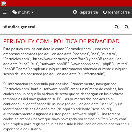
PeruVoley.com
mChat
Registrarse
Identificarse
B
B
Índice general
u
u
PERUVOLEY.COM - POLÍTICA DE PRIVACIDAD
s
s
Esta política explica con detalle cómo “PeruVoley.com” junto con sus
c
c
empresas asociadas (de aquí en adelante “nosotros”, “nos”, “nuestro”,
“PeruVoley.com”, “https://www.peruvoley.com/foro”) y phpBB (de aquí en
a
a
adelante “ellos”, “sus”, “software phpBB”, “www.phpbb.com”, “phpBB Limited”,
“phpBB Teams”) emplean cualquier información obtenida durante cualquier
r
r
sesión de uso por usted (de aquí en adelante “su información”).
Su información es obtenida por dos vías. Primeramente, navegar por
“PeruVoley.com” hará al software phpBB crear un número de cookies, las
cuales son un pequeño archivo de texto que se descargan en los archivos
temporales del navegador de su PC. Las primeras dos cookies sólo
contienen un identificador de usuario (de aquí en adelante “user-id”) y un
identificador de sesión anónima (de aquí en adelante “session-id”),
automáticamente asignada a usted por el software phpBB. Una tercera
cookie se creará una vez que haya navegado por temas en “PeruVoley.com”
y se emplea para registrar cuales han sido leídos, con objeto de optimizar su
experiencia de usuario.