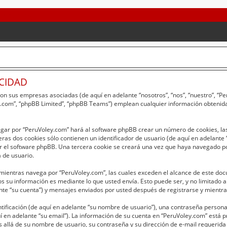
ACIDAD
 con sus empresas asociadas (de aquí en adelante “nosotros”, “nos”, “nuestro”, “
bb.com”, “phpBB Limited”, “phpBB Teams”) emplean cualquier información obtenida
egar por “PeruVoley.com” hará al software phpBB crear un número de cookies, la
as dos cookies sólo contienen un identificador de usuario (de aquí en adelante “
r el software phpBB. Una tercera cookie se creará una vez que haya navegado p
a de usuario.
entras navega por “PeruVoley.com”, las cuales exceden el alcance de este doc
 su información es mediante lo que usted envía. Esto puede ser, y no limitado 
nte “su cuenta”) y mensajes enviados por usted después de registrarse y mientras
ficación (de aquí en adelante “su nombre de usuario”), una contraseña personal 
í en adelante “su email”). La información de su cuenta en “PeruVoley.com” está pr
 allá de su nombre de usuario, su contraseña y su dirección de e-mail requerida