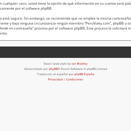
 En cualquier caso, usted tiene la opción de qué información en su cuenta será pú
icamente por el software phpBB.
anto está segura. Sin embargo, se recomienda que no emplee la misma contraseña 
mente y bajo ninguna circunstancia ningún miembro “PeruVoley.com”, phpBB u otr
“Olvidé mi contraseña” provisto por el software phpBB. Este proceso le solicitará 
enta.
Stasis Leak style by
Ian Bradley
Desarrollado por
phpBB
® Forum Software © phpBB Limited
Traducción al español por
phpBB España
Privacidad
|
Condiciones