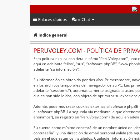
PeruVoley.com
Enlaces rápidos
mChat
Índice general
PERUVOLEY.COM - POLÍTICA DE PRIV
Esta política explica con detalle cómo “PeruVoley.com” junto
aquí en adelante “ellos”, “sus”, “software phpBB”, “www.php
adelante “su información”).
Su información es obtenida por dos vías. Primeramente, nav
en los archivos temporales del navegador de su PC. Las primer
adelante “session-id”), automáticamente asignada a usted po
cuales han sido leídos, con objeto de optimizar su experienci
Además podemos crear cookies externas al software phpBB mi
el software phpBB. La segunda vía mediante la que obtenemos
anónimos”), su registro en “PeruVoley.com” (de aquí en adela
Su cuenta como mínimo constará de un nombre único de identi
contraseña”) y una dirección de email personal válida (de aqu
país en el que estamos instalados. Cualquier información más