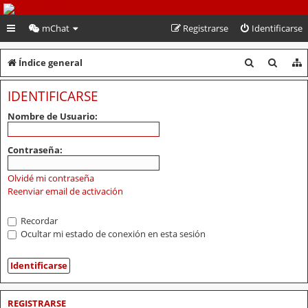
PeruVoley.com
mChat
Registrarse
Identificarse
B
B
Índice general
u
u
IDENTIFICARSE
s
s
Nombre de Usuario:
c
c
a
a
Contraseña:
r
r
Olvidé mi contraseña
Reenviar email de activación
Recordar
Ocultar mi estado de conexión en esta sesión
REGISTRARSE