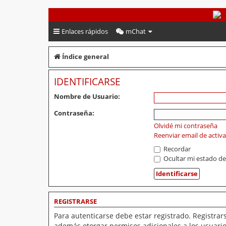
PeruVoley.com
Enlaces rápidos
mChat
Índice general
IDENTIFICARSE
Nombre de Usuario:
Contraseña:
Olvidé mi contraseña
Reenviar email de activ
Recordar
Ocultar mi estado de
REGISTRARSE
Para autenticarse debe estar registrado. Registrar
además otorgar permisos adicionales a los usuarios