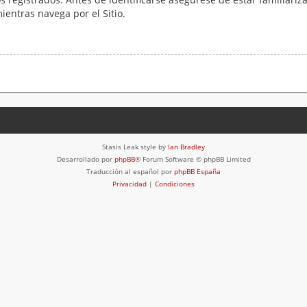
mientras navega por el Sitio.
Stasis Leak style by
Ian Bradley
Desarrollado por
phpBB
® Forum Software © phpBB Limited
Traducción al español por
phpBB España
Privacidad
|
Condiciones