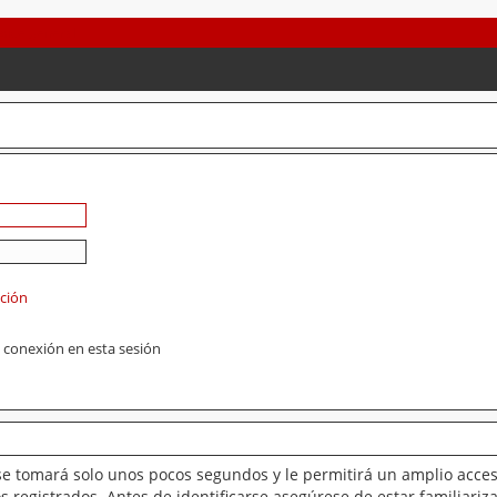
ación
 conexión en esta sesión
se tomará solo unos pocos segundos y le permitirá un amplio acces
 registrados. Antes de identificarse asegúrese de estar familiariz